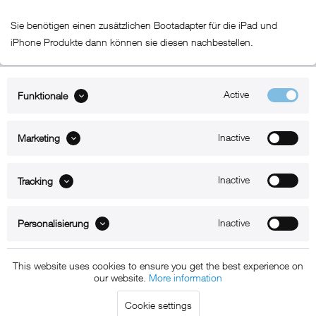
Sie benötigen einen zusätzlichen Bootadapter für die iPad und
iPhone Produkte dann können sie diesen nachbestellen.
Active
Funktionale
ABOUT xMount
Inactive
Marketing
SUPPORT
B2B
Inactive
Tracking
Kontakt
Inactive
Personalisierung
Newsletter
This website uses cookies to ensure you get the best experience on
our website.
More information
Copyright © 2011 - 2015 xMount GmbH - All rights
Cookie settings
reserved. * All prices include VAT.
Shipment
and COD will be