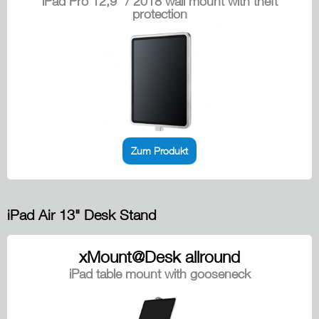
iPad Pro 12,9" / 2018 wall mount with theft
protection
Zum Produkt
iPad Air 13" Desk Stand
xMount@Desk allround
iPad table mount with gooseneck