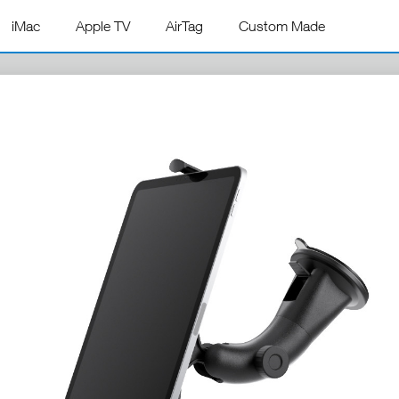
iMac
Apple TV
AirTag
Custom Made