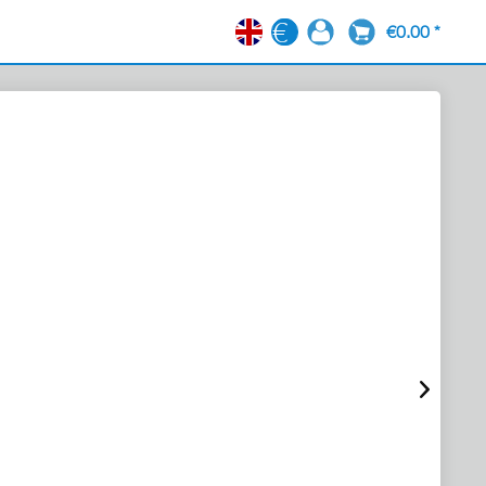
€0.00 *
EN