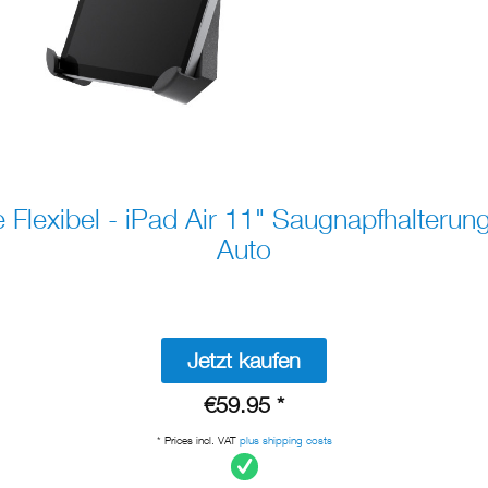
exibel - iPad Air 11" Saugnapfhalterung
Auto
Jetzt kaufen
€59.95 *
* Prices incl. VAT
plus shipping costs