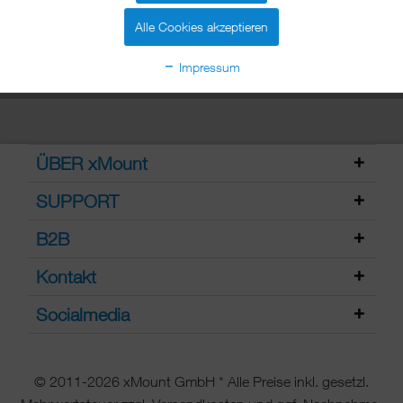
Alle Cookies akzeptieren
Impressum
ÜBER xMount
SUPPORT
B2B
Kontakt
Socialmedia
© 2011-2026 xMount GmbH * Alle Preise inkl. gesetzl.