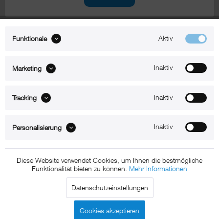
Aktiv
Funktionale
xMount@AirTag
Inaktiv
Marketing
xMount@Ring Airtag Anhänger Egal ob du
deinen AirTag am Schlüsselbund, Rucksack, an
Inaktiv
Tracking
der Tasche, am Halsband, an der Hose, Jacke
oder Brieftasche befestigen möchtest - Mit
unserem Anhänger befestigst du ihn sicher an
Inaktiv
Personalisierung
praktisch allem, was nicht verloren gehen soll
und hast so deine wichtigsten Dinge immer fest
Diese Website verwendet Cookies, um Ihnen die bestmögliche
im Blick! Unser Anhänger sorgt aber nicht nur
Funktionalität bieten zu können.
Mehr Informationen
für eine sichere Befestigung, sondern schützt
den AirTag auch vor Beschädigungen durch
Datenschutzeinstellungen
Stöße, damit du lange Freude an deinem
Cookies akzeptieren
neuen...
mehr erfahren »