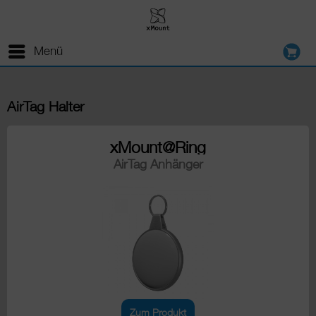
Menü
AirTag Halter
xMount@Ring
AirTag Anhänger
Zum Produkt