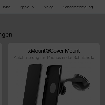
iMac
Apple TV
AirTag
Sonderanfertigung
ungen
xMount@Cover Mount
Autohalterung für iPhones in der Schutzhülle