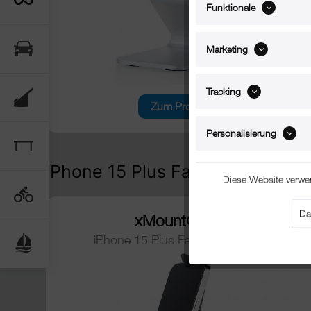
Funktionale
Marketing
Tracking
Zum Produkt
Personalisierung
iPhone 15 Plus Fahrradhalterun
Diese Website verwe
Da
xMount@Bike
iPhone 15 Plus Fahrradhalterung