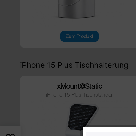
Zum Produkt
iPhone 15 Plus Tischhalterung
xMount@Static
iPhone 15 Plus Tischständer