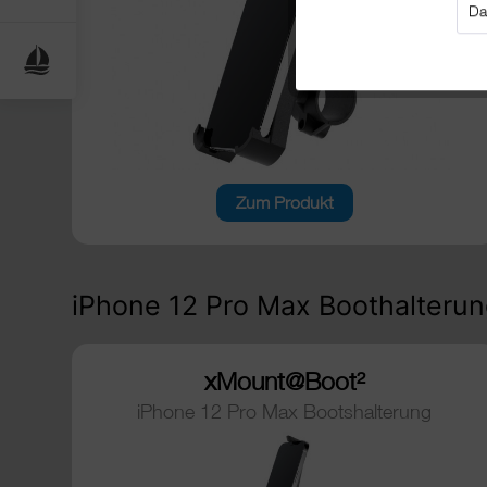
Da
Zum Produkt
iPhone 12 Pro Max Boothalteru
xMount@Boot²
iPhone 12 Pro Max Bootshalterung