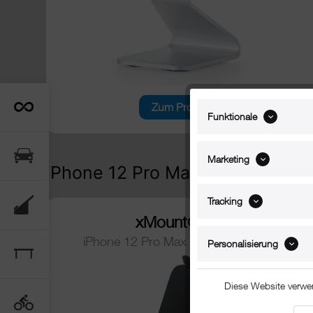
Zum Produkt
Funktionale
Marketing
iPhone 12 Pro Max Fahrradhalt
Tracking
xMount@Bike
iPhone 12 Pro Max Fahrradhalterung
Personalisierung
Diese Website verwe