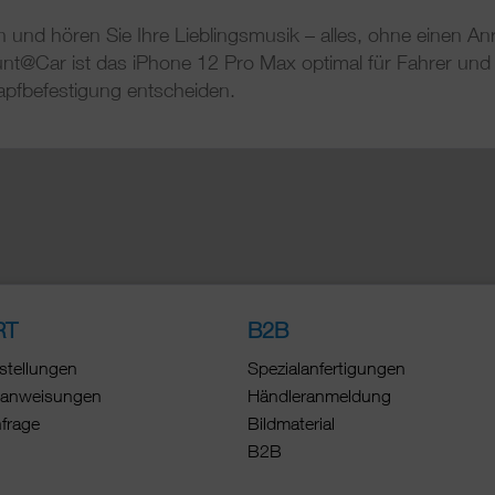
n und hören Sie Ihre Lieblingsmusik – alles, ohne einen An
nt@Car ist das iPhone 12 Pro Max optimal für Fahrer und 
napfbefestigung entscheiden.
RT
B2B
stellungen
Spezialanfertigungen
anweisungen
Händleranmeldung
nfrage
Bildmaterial
B2B