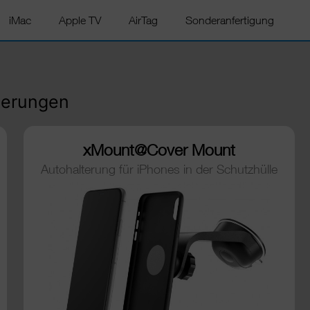
iMac
Apple TV
AirTag
Sonderanfertigung
terungen
xMount@Cover Mount
Autohalterung für iPhones in der Schutzhülle