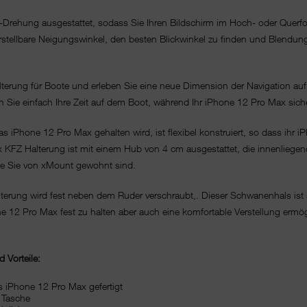
d-Drehung ausgestattet, sodass Sie Ihren Bildschirm im Hoch- oder Querf
rstellbare Neigungswinkel, den besten Blickwinkel zu finden und Blendun
alterung für Boote und erleben Sie eine neue Dimension der Navigation 
n Sie einfach Ihre Zeit auf dem Boot, während Ihr iPhone 12 Pro Max sich
das iPhone 12 Pro Max gehalten wird, ist flexibel konstruiert, so dass ih
KFZ Halterung ist mit einem Hub von 4 cm ausgestattet, die innenliegen
 die Sie von xMount gewohnt sind.
erung wird fest neben dem Ruder verschraubt,. Dieser Schwanenhals ist sp
ne 12 Pro Max fest zu halten aber auch eine komfortable Verstellung ermög
 Vorteile:
s iPhone 12 Pro Max gefertigt
 Tasche