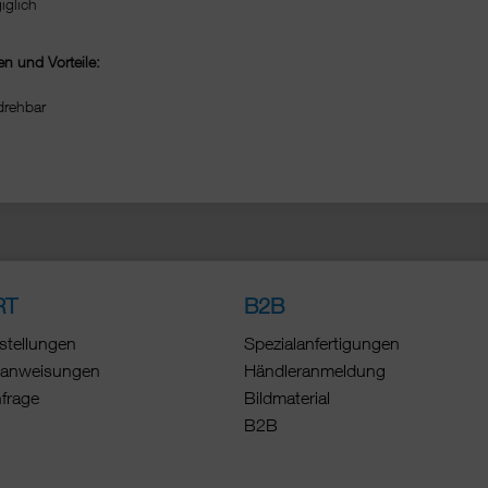
iglich
n und Vorteile:
drehbar
RT
B2B
stellungen
Spezialanfertigungen
anweisungen
Händleranmeldung
nfrage
Bildmaterial
B2B