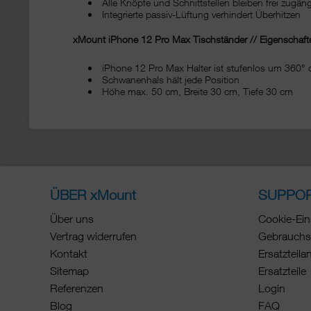
Alle Knöpfe und Schnittstellen bleiben frei zugäng
Integrierte passiv-Lüftung verhindert Überhitzen
xMount iPhone 12 Pro Max Tischständer // Eigenschafte
iPhone 12 Pro Max Halter ist stufenlos um 360° 
Schwanenhals hält jede Position
Höhe max. 50 cm, Breite 30 cm, Tiefe 30 cm
ÜBER xMount
SUPPO
Über uns
Cookie-Ein
Vertrag widerrufen
Gebrauchs
Kontakt
Ersatzteila
Sitemap
Ersatzteile
Referenzen
Login
Blog
FAQ