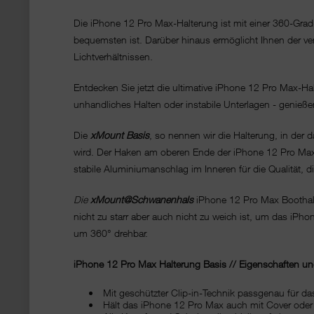
Die iPhone 12 Pro Max-Halterung ist mit einer 360-Gra
bequemsten ist. Darüber hinaus ermöglicht Ihnen der ve
Lichtverhältnissen.
Entdecken Sie jetzt die ultimative iPhone 12 Pro Max-H
unhandliches Halten oder instabile Unterlagen - genieße
Die
xMount Basis
, so nennen wir die Halterung, in der 
wird. Der Haken am oberen Ende der iPhone 12 Pro Max 
stabile Aluminiumanschlag im Inneren für die Qualität,
Die
xMount@Schwanenhals
iPhone 12 Pro Max Boothalt
nicht zu starr aber auch nicht zu weich ist, um das iPho
um 360° drehbar.
iPhone 12 Pro Max Halterung Basis // Eigenschaften und
Mit geschützter Clip-in-Technik passgenau für da
Hält das iPhone 12 Pro Max auch mit Cover oder