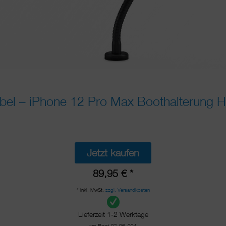
el – iPhone 12 Pro Max Boothalterung Hä
Jetzt kaufen
89,95 € *
* inkl. MwSt.
zzgl. Versandkosten
Lieferzeit 1-2 Werktage
xm-Boot-02-06_004