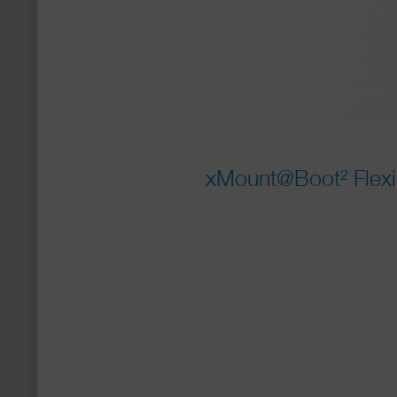
xMount@Boot² Flexib