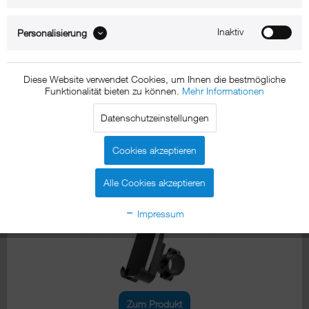
Inaktiv
Personalisierung
Zum Produkt
Diese Website verwendet Cookies, um Ihnen die bestmögliche
Funktionalität bieten zu können.
Mehr Informationen
iPhone 13 mini Fahrradhalterungen
Datenschutzeinstellungen
xMount@Bike
Cookies akzeptieren
iPhone 13 mini Fahrradhalterung
Alle Cookies akzeptieren
Impressum
Zum Produkt