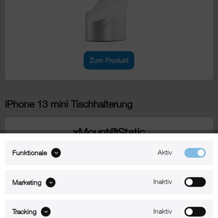
Zum Produkt
iPhone 13 mini Tischhalterung
xMount@Static
iPhone 13 mini Tischständer
Aktiv
Funktionale
Inaktiv
Marketing
Inaktiv
Tracking