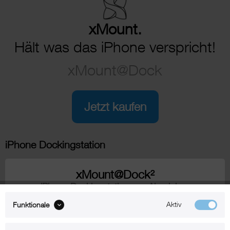
xMount.
Hält was das iPhone verspricht!
xMount@Dock
Jetzt kaufen
iPhone Dockingstation
xMount@Dock²
iPhone Dockingstation aus Aluminium
Aktiv
Funktionale