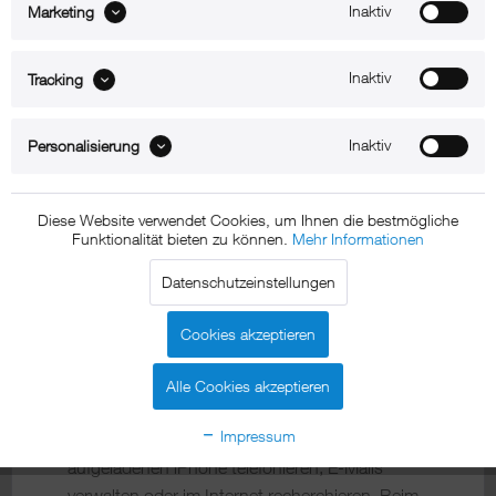
Inaktiv
Marketing
Inaktiv
Tracking
Zum Produkt
Inaktiv
Personalisierung
Diese Website verwendet Cookies, um Ihnen die bestmögliche
Funktionalität bieten zu können.
Mehr Informationen
xMount - iPhone
Datenschutzeinstellungen
Dockingstation aus Aluminium
gefertig in 4 Farben erhältlich
Cookies akzeptieren
Mit xMount@Dock bekommt Ihr iPhone einen
Alle Cookies akzeptieren
festen Platz in Ihrem Leben: Ein Blick, ein
Impressum
Handgriff und Sie können mit Ihrem
aufgeladenen iPhone telefonieren, E-Mails
verwalten oder im Internet recherchieren. Beim