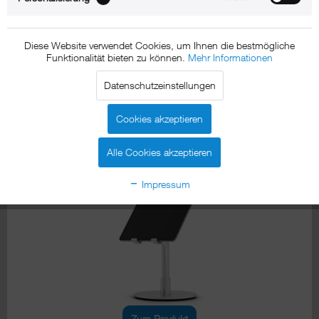
Diese Website verwendet Cookies, um Ihnen die bestmögliche
Funktionalität bieten zu können.
Mehr Informationen
Datenschutzeinstellungen
Zum Produkt
Cookies akzeptieren
xMount@Counter allround
Alle Cookies akzeptieren
iPad Tischhalterung
Impressum
Zum Produkt