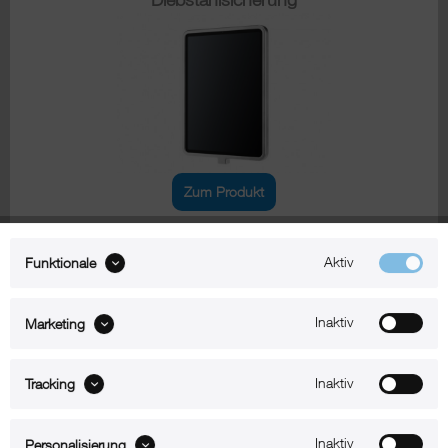
Zum Produkt
Aktiv
Funktionale
iPad Air 13" (2024-2026) Tischhalterungen
Inaktiv
Marketing
xMount@Desk allround
iPad Tischhalterung mit Schwanenhals
Inaktiv
Tracking
Inaktiv
Personalisierung