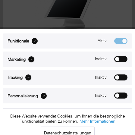
Zum Produkt
Aktiv
Funktionale
Inaktiv
Marketing
xMount@Table top allround
iPad Tischhalterung
Inaktiv
Tracking
Inaktiv
Personalisierung
Diese Website verwendet Cookies, um Ihnen die bestmögliche
Funktionalität bieten zu können.
Mehr Informationen
Datenschutzeinstellungen
Zum Produkt