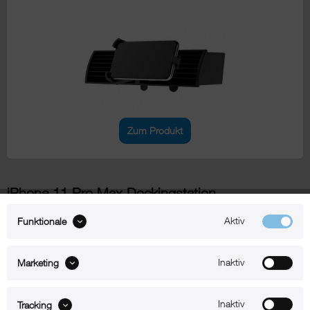
Zum Produkt
iPhone 11 Pro Max Dockingstation
Aktiv
Funktionale
xMount@Dock²
iPhone 11 Pro Max Dockingstation
Inaktiv
Marketing
Inaktiv
Tracking