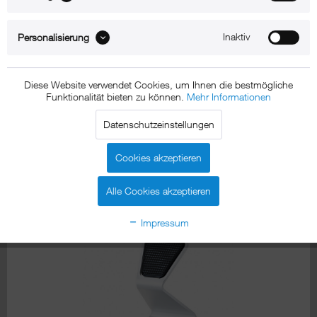
Inaktiv
Personalisierung
Diese Website verwendet Cookies, um Ihnen die bestmögliche
Zum Produkt
Funktionalität bieten zu können.
Mehr Informationen
Datenschutzeinstellungen
iPhone 11 Pro Max Tischhalterung
Cookies akzeptieren
xMount@Static
Alle Cookies akzeptieren
iPhone 11 Pro Max Tischständer
Impressum