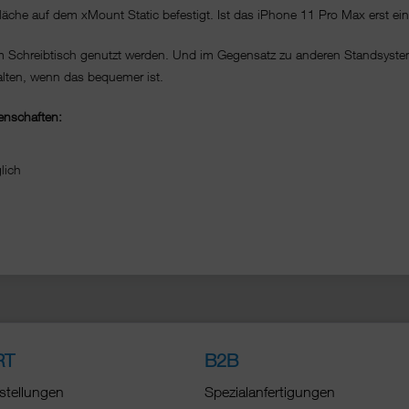
he auf dem xMount Static befestigt. Ist das iPhone 11 Pro Max erst einmal
m Schreibtisch genutzt werden. Und im Gegensatz zu anderen Standsyste
lten, wenn das bequemer ist.
enschaften:
n
änglich
RT
B2B
stellungen
Spezialanfertigungen