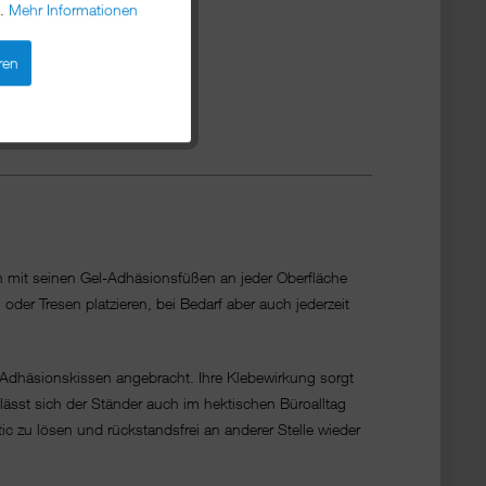
n.
Mehr Informationen
ren
h mit seinen Gel-Adhäsionsfüßen an jeder Oberfläche
oder Tresen platzieren, bei Bedarf aber auch jederzeit
-Adhäsionskissen angebracht. Ihre Klebewirkung sorgt
 lässt sich der Ständer auch im hektischen Büroalltag
 zu lösen und rückstandsfrei an anderer Stelle wieder