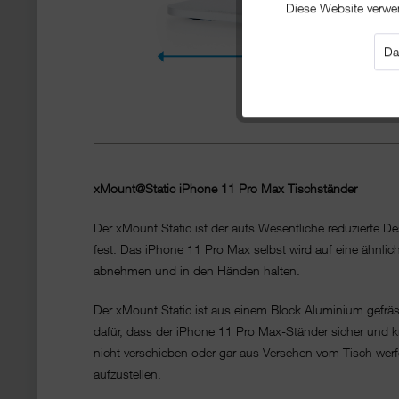
Diese Website verwe
Da
xMount@Static iPhone 11 Pro Max Tischständer
Der xMount Static ist der aufs Wesentliche reduzierte 
fest. Das iPhone 11 Pro Max selbst wird auf eine ähnlich
abnehmen und in den Händen halten.
Der xMount Static ist aus einem Block Aluminium gefräs
dafür, dass der iPhone 11 Pro Max-Ständer sicher und kr
nicht verschieben oder gar aus Versehen vom Tisch werf
aufzustellen.