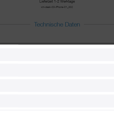
Lieferzeit 1-2 Werktage
xm-desk-03-iPhone-01_332
Technische Daten