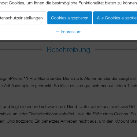
ndet Cookies, um Ihnen die bestmögliche Funktionalität bieten zu könne
tenschutzeinstellungen
Cookies akzeptieren
Alle Cookies akzeptie
Impressum
Beschreibung
Design-iPhone 11 Pro Max-Ständer. Der smarte Aluminumständer saugt sic
e Adhäsionsplatte gedrückt. So lässt es sich gut sichtbar auf jedem Tisch 
t und liegt sicher und schwer in der Hand. Unter dem Fuss sind zwei Gel
aftvoll an jeder Tischoberfläche anhaftet - wie die Füße eines Geckos. So
en. Und trotzdem: Ein beherztes Anheben reicht aus, um den xMount Static