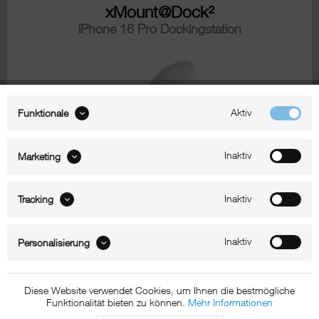
xMount@Dock²
iPhone 16 Pro Dockingstation
Aktiv
Funktionale
Inaktiv
Marketing
Zum Produkt
Inaktiv
Tracking
iPhone 16 Pro Fahrradhalterungen
Inaktiv
Personalisierung
xMount@Bike
Diese Website verwendet Cookies, um Ihnen die bestmögliche
iPhone 16 Pro Fahrradhalterung
Funktionalität bieten zu können.
Mehr Informationen