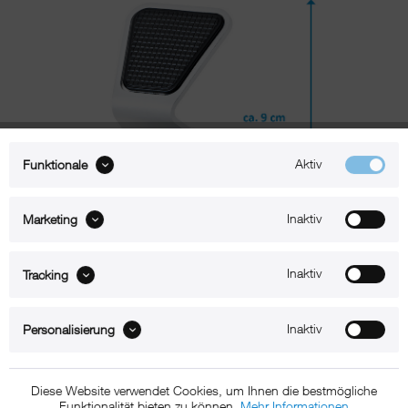
Aktiv
Funktionale
Inaktiv
Marketing
Inaktiv
Tracking
Beschreibung
Inaktiv
Personalisierung
xMount@Static iPhone 12 Pro Max Tischständer
Diese Website verwendet Cookies, um Ihnen die bestmögliche
Der xMount Static ist der aufs Wesentliche reduzierte Design-iPhone
Funktionalität bieten zu können.
Mehr Informationen