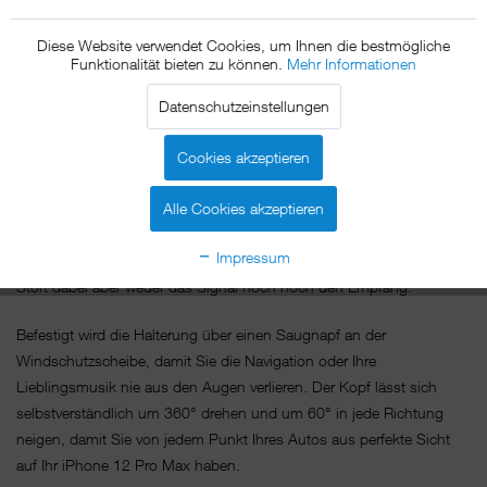
Windschutzscheibe. Einfach iPhone 12 Pro Max an den
xMount@Cover Mount halten und schon ist es sicher im Auto
Diese Website verwendet Cookies, um Ihnen die bestmögliche
befestigt.
Funktionalität bieten zu können.
Mehr Informationen
Das Geheimnis des xMount@Cover Mount ist die Dockplate, ein
Datenschutzeinstellungen
kleines nur 0,2mm dickes aus Metall gefertigtes Plättchen, das Sie
problemlos zwischen Hülle und iPhone 12 Pro Max, direkt auf dem
Cookies akzeptieren
iPhone 12 Pro Max oder sogar zwischen Akkudeckel und iPhone 12
Pro Max platzieren können und die passgenau vom Magneten der
Alle Cookies akzeptieren
Halterung angezogen wird. Egal ob Hoch- oder Querformat, der
Impressum
Magnet hält Ihr iPhone 12 Pro Max in jeder gewünschten Position.
Stört dabei aber weder das Signal noch noch den Empfang.
Befestigt wird die Halterung über einen Saugnapf an der
Windschutzscheibe, damit Sie die Navigation oder Ihre
Lieblingsmusik nie aus den Augen verlieren. Der Kopf lässt sich
selbstverständlich um 360° drehen und um 60° in jede Richtung
neigen, damit Sie von jedem Punkt Ihres Autos aus perfekte Sicht
auf Ihr iPhone 12 Pro Max haben.