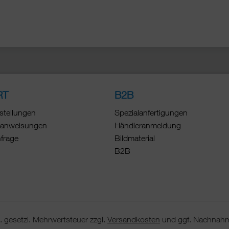
RT
B2B
stellungen
Spezialanfertigungen
anweisungen
Händleranmeldung
nfrage
Bildmaterial
B2B
 gesetzl. Mehrwertsteuer zzgl.
Versandkosten
und ggf. Nachnahm