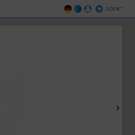
0,00 € *
DE