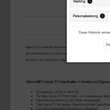
Tracking
Personalisierung
Diese Website verwe
Da
Apple TV 2/3 verbindet Ihren Fernseher mit dem Computer, leiht Filme a
das Set xMount@tv sie einfach an der Wand. Der leichte Aluminium-Hal
die Box im 30 Grad Winkel, sodass das Apple-Design weiterhin perfe
xMount@TV Apple TV Wandhalter // Vorteile und Eigens
Einzigartige, Slide-in-Technik.
Für das Apple TV Millimeter- und passgenau gefer
Keine Einschränkung des Wlan empfanges.
Das Apple TV ist gegen Herausrutschen gesichert
Aus hochwertigstem Aluminium gefertigt.