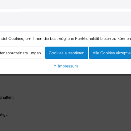
Technische Daten
ndet Cookies, um Ihnen die bestmögliche Funktionalität bieten zu könne
Beschreibung
tenschutzeinstellungen
Cookies akzeptieren
Alle Cookies akzeptie
us und unterstützt YouTube. Damit die schwarze Box ansprechend präsentiert und zugleich vo
ter wird dafür an die Wand geschraubt. Anschließend lässt sich die Apple TV 2/3 Box mit
Impressum
kt zur Geltung kommt.
chaften:
tigt.
.