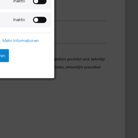
Inaktiv
Inaktiv
n.
Mehr Informationen
ren
r Schäden (Sturz, Kratzer, Flüssigkeiten) geschützt wird, befestigt
 einem Handgriff in die Halterung schieben. xMount@tv präsentiert