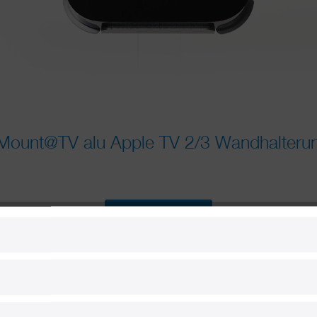
Mount@TV alu Apple TV 2/3 Wandhalteru
Jetzt kaufen
39,95 € *
* inkl. MwSt.
zzgl. Versandkosten
Lieferzeit 1-2 Werktage
xm-tv-01