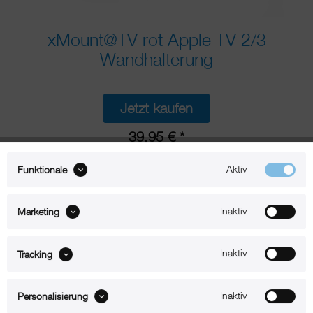
xMount@TV rot Apple TV 2/3
Wandhalterung
Jetzt kaufen
39,95 € *
* inkl. MwSt.
zzgl. Versandkosten
Aktiv
Funktionale
Lieferzeit 1-2 Werktage
Inaktiv
Marketing
xm-tv-02
Technische Daten
Inaktiv
Tracking
Beschreibung
Inaktiv
Personalisierung