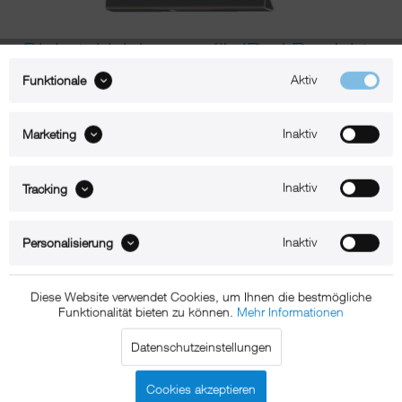
Diebstahlsicherung für iPad Produkte
Aktiv
Funktionale
Jetzt kaufen
Inaktiv
Marketing
49,95 € *
Inaktiv
Tracking
* inkl. MwSt.
zzgl. Versandkosten
Lieferzeit 1-2 Werktage
Inaktiv
Personalisierung
rm-secure-01-iPad2-3-4-5
Technische Daten
Diese Website verwendet Cookies, um Ihnen die bestmögliche
Funktionalität bieten zu können.
Mehr Informationen
Beschreibung
Datenschutzeinstellungen
Diebstahlsicherung für iPad 2/3/4
Cookies akzeptieren