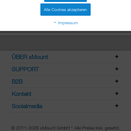
Produkte
Alle Cookies akzeptieren
Sie besitzen ein xMount Produkt mit Diebstahlsicherung und
Impressum
benötigen einen Ersatzteil dann ist diese genau die richtige.
ÜBER xMount
SUPPORT
B2B
Kontakt
Socialmedia
© 2011-2026 xMount GmbH * Alle Preise inkl. gesetzl.