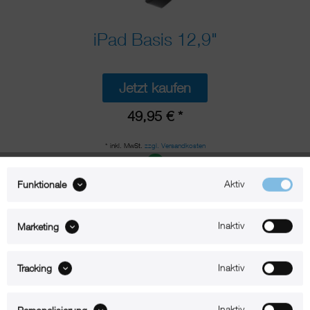
iPad Basis 12,9"
Jetzt kaufen
49,95 € *
* inkl. MwSt.
zzgl. Versandkosten
Lieferzeit 1-2 Werktage
Aktiv
Funktionale
xm-Basis-01-12
Technische Daten
Inaktiv
Marketing
Passend für iPad Modell mit 12,9" Display
Inaktiv
Tracking
iPad Pro 12,9" (2018)
iPad Pro 12,9" (2020)
iPad Pro 12,9" (2021)
Inaktiv
Personalisierung