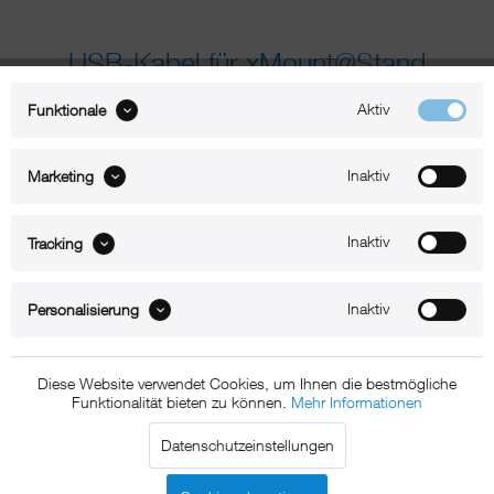
USB-Kabel für xMount@Stand
Energie
Aktiv
Funktionale
Jetzt kaufen
Inaktiv
Marketing
9,95 € *
Inaktiv
Tracking
* inkl. MwSt.
zzgl. Versandkosten
Inaktiv
Personalisierung
Lieferzeit 1-2 Werktage
rm-Stand-03-03
Technische Daten
Diese Website verwendet Cookies, um Ihnen die bestmögliche
Funktionalität bieten zu können.
Mehr Informationen
Beschreibung
Datenschutzeinstellungen