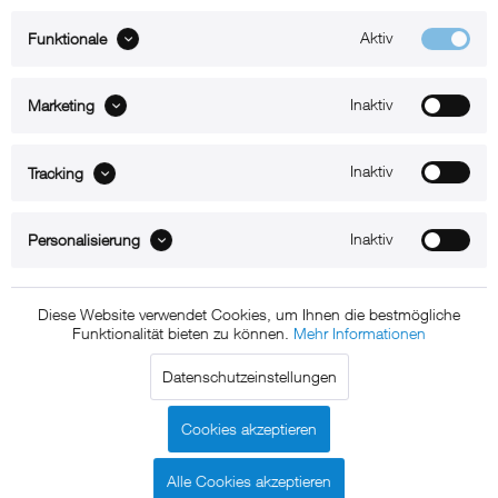
Aktiv
Funktionale
Homebutton frei zugänglich
(Sonderanfertigung)
Inaktiv
Marketing
Jetzt kaufen
Inaktiv
Tracking
5,00 € *
Inaktiv
Personalisierung
* inkl. MwSt.
zzgl. Versandkosten
Lieferzeit 1-2 Werktage
Diese Website verwendet Cookies, um Ihnen die bestmögliche
zb-Homebutton-01
Funktionalität bieten zu können.
Mehr Informationen
Technische Daten
Datenschutzeinstellungen
Beschreibung
Cookies akzeptieren
Alle Cookies akzeptieren
Der Hombutton ist mit diesem Zubehör frei zugänglich