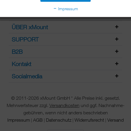
Impressum
ÜBER xMount
SUPPORT
B2B
Kontakt
Socialmedia
© 2011-2026 xMount GmbH * Alle Preise inkl. gesetzl.
Mehrwertsteuer zzgl.
Versandkosten
und ggf. Nachnahme-
gebühren, wenn nicht anders beschrieben
Impressum
AGB
Datenschutz
Widerrufsrecht
Versand
|
|
|
|