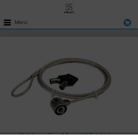
Menü
Schloss für xMount@Table top