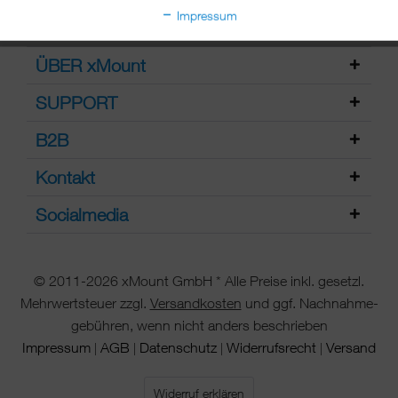
Impressum
ÜBER xMount
SUPPORT
B2B
Kontakt
Socialmedia
© 2011-2026 xMount GmbH * Alle Preise inkl. gesetzl.
Mehrwertsteuer zzgl.
Versandkosten
und ggf. Nachnahme-
gebühren, wenn nicht anders beschrieben
Impressum
AGB
Datenschutz
Widerrufsrecht
Versand
|
|
|
|
Widerruf erklären