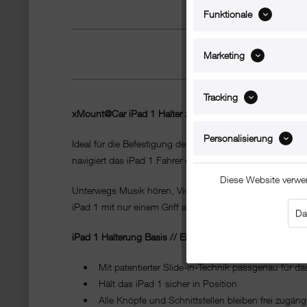
Funktionale
Marketing
Tracking
xMount@Car iPad 1 Halter zur Befestigung an der Lüftu
Personalisierung
Ideal für die Befestigung des iPad 1 an den Lamellen 
navigiert das iPad 1 Fahrer oder Beifahrer ans Ziel.
Diese Website verwe
Unterwegs Musik hören, Videos abspielen, E-Mails bearbe
iPad 1 mit nur einem Griff aus der Halterung ziehen un
Da
iPad 1 Halterung Basis // Eigenschaften und Vorteile:
• Mit patentierter Slide-in-Technik passgenau für das 
• Hält das iPad 1 sicher in Position
• Alle Knöpfe und Schnittstellen bleiben frei zugän