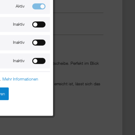
Aktiv
Inaktiv
Inaktiv
Inaktiv
ugen mit kleiner Windschutzscheibe. Perfekt im Blick
n.
Mehr Informationen
fach! Und sobald das Ziel erreicht ist, lässt sich das
ren