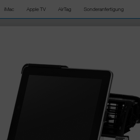
iMac
Apple TV
AirTag
Sonderanfertigung