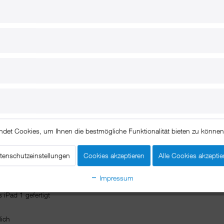
Technische Daten
Beschreibung
ng
des Lüftungsschachtes vom Fahrzeug. Besonders empfehlenswert bei Fahrze
ndet Cookies, um Ihnen die bestmögliche Funktionalität bieten zu könne
iten oder Internet-Recherchen – mit dem iPad 1 Halter von xMount ganz ein
d mitnehmen.
tenschutzeinstellungen
Cookies akzeptieren
Alle Cookies akzeptie
Impressum
iPad 1 gefertigt
glich