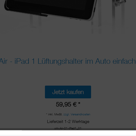
r - iPad 1 Lüftungshalter im Auto einfach
Jetzt kaufen
59,95 € *
* inkl. MwSt.
zzgl. Versandkosten
Lieferzeit 1-2 Werktage
xm-Air-01-iPad1_01