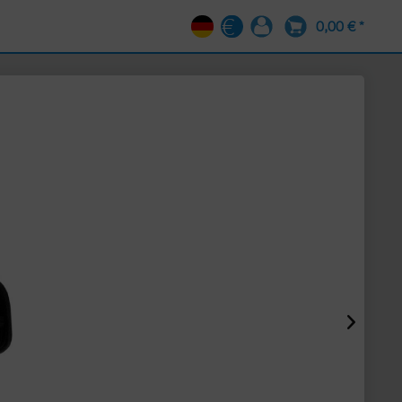
0,00 € *
DE