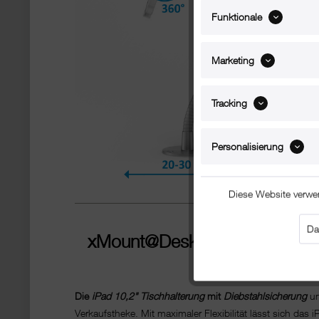
Funktionale
Marketing
Tracking
Personalisierung
Diese Website verwe
Da
xMount@Desk Secure
²
- iPad
Die
iPad 10,2" Tischhalterung
mit
Diebstahlsicherung
un
Verkaufstheke. Mit maximaler Flexibilität lässt sich das