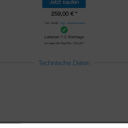
Jetzt kaufen
259,00 € *
* inkl. MwSt.
zzgl. Versandkosten
Lieferzeit 1-2 Werktage
xm-desk-09-iPad-Pro-105_601
Technische Daten