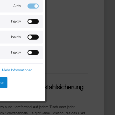
Aktiv
Inaktiv
Inaktiv
Inaktiv
n.
Mehr Informationen
ren
wanenhals, Diebstahlsicherung
ndern auch komfortabel auf jedem Tisch oder jeder
 dem Schwanenhals. Es gibt keine Position, die das iPad