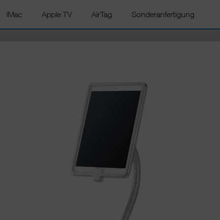
iMac
Apple TV
AirTag
Sonderanfertigung