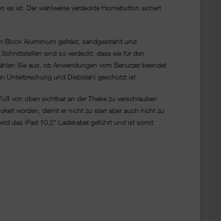
wo es ist. Der wahlweise verdeckte Homebutton sichert
em Block Aluminium gefräst, sandgestrahlt und
chnittstellen sind so verdeckt, dass sie für den
te wählen Sie aus, ob Anwendungen vom Benutzer beendet
gen Unterbrechung und Diebstahl geschützt ist.
 Fuß von oben sichtbar an der Theke zu verschrauben
kelt worden, damit er nicht zu starr aber auch nicht zu
wird das iPad 10,2" Ladekabel geführt und ist somit