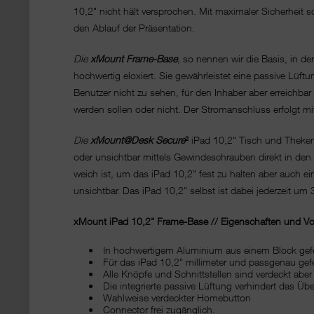
10,2" nicht hält versprochen. Mit maximaler Sicherheit s
den Ablauf der Präsentation.
Die
xMount Frame-Base
,
so nennen wir die Basis, in de
hochwertig eloxiert. Sie gewährleistet eine passive Lüf
Benutzer nicht zu sehen, für den Inhaber aber erreichb
werden sollen oder nicht. Der Stromanschluss erfolgt mi
Die
xMount@Desk Secure
²
iPad 10,2" Tisch und Thekenh
oder unsichtbar mittels Gewindeschrauben direkt in den 
weich ist, um das iPad 10,2" fest zu halten aber auch e
unsichtbar. Das iPad 10,2" selbst ist dabei jederzeit um 
xMount iPad 10,2" Frame-Base // Eigenschaften und Vor
In hochwertigem Aluminium aus einem Block gefe
Für das iPad 10,2" millimeter und passgenau gefe
Alle Knöpfe und Schnittstellen sind verdeckt aber
Die integrierte passive Lüftung verhindert das Übe
Wahlweise verdeckter Homebutton
Connector frei zugänglich.