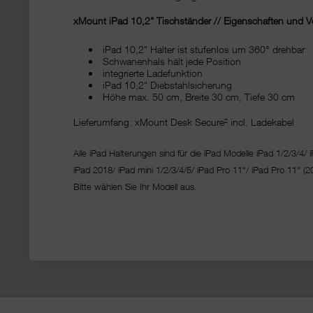
xMount iPad 10,2" Tischständer // Eigenschaften und Vo
iPad 10,2" Halter ist stufenlos um 360° drehbar
Schwanenhals hält jede Position
integrierte Ladefunktion
iPad 10,2" Diebstahlsicherung
Höhe max. 50 cm, Breite 30 cm, Tiefe 30 cm
Lieferumfang: xMount Desk Secure² incl. Ladekabel
Alle iPad Halterungen sind für die iPad Modelle iPad 1/2/3/4/ i
iPad 2018/ iPad mini 1/2/3/4/5/ iPad Pro 11“/
iPad Pro 11“ (2
Bitte wählen Sie Ihr Modell aus.