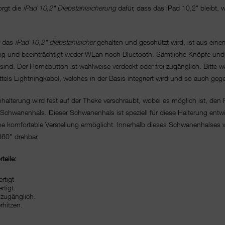
orgt die
iPad 10,2" Diebstahlsicherung
dafür, dass das iPad 10,2" bleibt, 
r das
iPad 10,2" diebstahlsicher
gehalten und geschützt wird, ist aus ein
tung und beeinträchtigt weder WLan noch Bluetooth. Sämtliche Knöpfe und S
ar sind. Der Homebutton ist wahlweise verdeckt oder frei zugänglich. Bit
ttels Lightningkabel, welches in der Basis integriert wird und so auch ge
alterung wird fest auf der Theke verschraubt, wobei es möglich ist, den
Schwanenhals. Dieser Schwanenhals ist speziell für diese Halterung entwic
ine komfortable Verstellung ermöglicht. Innerhalb dieses Schwanenhalses 
360° drehbar.
teile:
rtigt
rtigt.
 zugänglich.
rhitzen.