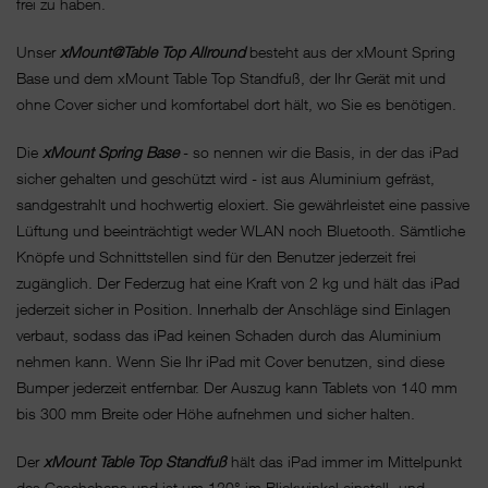
frei zu haben.
Unser
xMount@Table Top Allround
besteht aus der xMount Spring
Base und dem xMount Table Top Standfuß, der Ihr Gerät mit und
ohne Cover sicher und komfortabel dort hält, wo Sie es benötigen.
Die
xMount Spring Base
- so nennen wir die Basis, in der das iPad
sicher gehalten und geschützt wird - ist aus Aluminium gefräst,
sandgestrahlt und hochwertig eloxiert. Sie gewährleistet eine passive
Lüftung und beeinträchtigt weder WLAN noch Bluetooth. Sämtliche
Knöpfe und Schnittstellen sind für den Benutzer jederzeit frei
zugänglich. Der Federzug hat eine Kraft von 2 kg und hält das iPad
jederzeit sicher in Position. Innerhalb der Anschläge sind Einlagen
verbaut, sodass das iPad keinen Schaden durch das Aluminium
nehmen kann. Wenn Sie Ihr iPad mit Cover benutzen, sind diese
Bumper jederzeit entfernbar. Der Auszug kann Tablets von 140 mm
bis 300 mm Breite oder Höhe aufnehmen und sicher halten.
Der
xMount Table Top Standfuß
hält das iPad immer im Mittelpunkt
des Geschehens und ist um 120° im Blickwinkel einstell- und