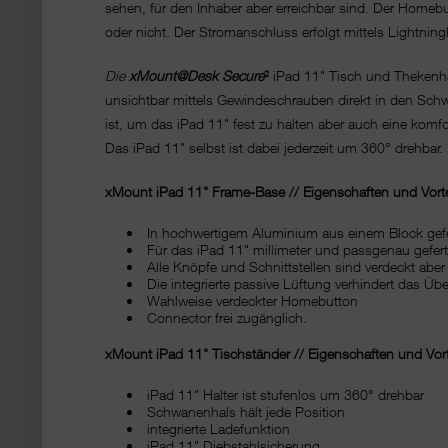
sehen, für den Inhaber aber erreichbar sind. Der Homeb
oder nicht. Der Stromanschluss erfolgt mittels Lightnin
Die
xMount@Desk Secure
²
iPad 11" Tisch und Thekenhal
unsichtbar mittels Gewindeschrauben direkt in den Schwa
ist, um das iPad 11" fest zu halten aber auch eine komf
Das iPad 11" selbst ist dabei jederzeit um 360° drehbar.
xMount iPad 11" Frame-Base // Eigenschaften und Vorte
In hochwertigem Aluminium aus einem Block gefe
Für das iPad 11" millimeter und passgenau gefert
Alle Knöpfe und Schnittstellen sind verdeckt aber
Die integrierte passive Lüftung verhindert das Übe
Wahlweise verdeckter Homebutton
Connector frei zugänglich.
xMount iPad 11" Tischständer // Eigenschaften und Vort
iPad 11" Halter ist stufenlos um 360° drehbar
Schwanenhals hält jede Position
integrierte Ladefunktion
iPad 11" Diebstahlsicherung