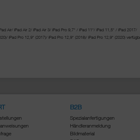
Pad Air/ iPad Air 2/ iPad Air 3/ iPad Pro 9,7“ / iPad 11“/ iPad 11,5“ / iPad 2017/
020)/ iPad Pro 12,9“ (2017)/ iPad Pro 12,9“ (2018)/ iPad Pro 12,9“ (2020) verfügba
RT
B2B
stellungen
Spezialanfertigungen
anweisungen
Händleranmeldung
nfrage
Bildmaterial