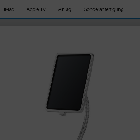
iMac
Apple TV
AirTag
Sonderanfertigung