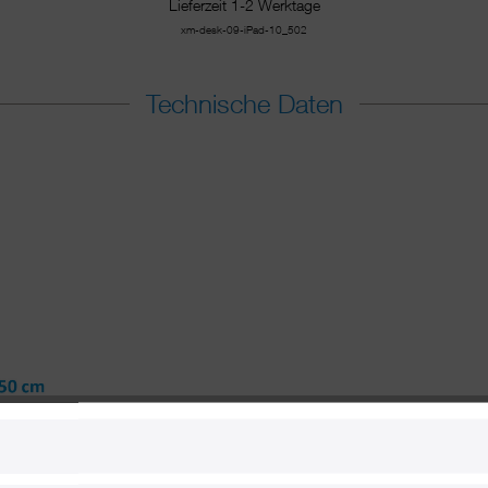
Lieferzeit 1-2 Werktage
xm-desk-09-iPad-10_502
Technische Daten