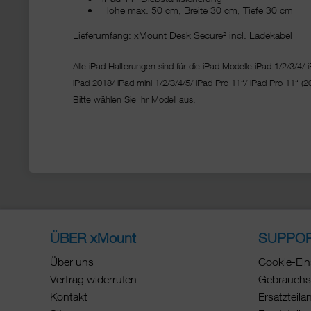
Höhe max. 50 cm, Breite 30 cm, Tiefe 30 cm
Lieferumfang: xMount Desk Secure² incl. Ladekabel
Alle iPad Halterungen sind für die iPad Modelle iPad 1/2/3/4/ i
iPad 2018/ iPad mini 1/2/3/4/5/ iPad Pro 11“/
iPad Pro 11“ (2
Bitte wählen Sie Ihr Modell aus.
ÜBER xMount
SUPPO
Über uns
Cookie-Ein
Vertrag widerrufen
Gebrauchs
Kontakt
Ersatzteila