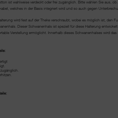
utton ist wahlweise verdeckt oder frei zugänglich. Bitte wählen Sie aus
gkabel, welches in der Basis integriert wird und so auch gegen Unterbrech
terung wird fest auf der Theke verschraubt, wobei es möglich ist, den F
nenhals. Dieser Schwanenhals ist speziell für diese Halterung entwickelt 
ortable Verstellung ermöglicht. Innerhalb dieses Schwanenhalses wird das 
ile:
rtigt
igt.
 zugänglich.
rhitzen.
eile: