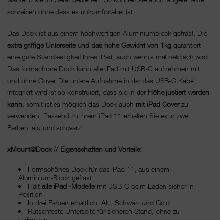
schreiben ohne dass es unkomfortabel ist.
Das Dock ist aus einem hochwertigen Aluminiumblock gefräst. Die
extra griffige Unterseite und das hohe Gewicht von 1kg
garantiert
eine gute Standfestigkeit Ihres iPad, auch wenn’s mal hektisch wird.
Das formschöne Dock kann alle iPad
mit USB-C aufnehmen mit
und ohne Cover. Die untere Aufnahme in der das USB-C Kabel
integriert wird ist so konstruiert, dass sie in der
Höhe justiert werden
kann
, somit ist es möglich das Dock auch
mit iPad Cover
zu
verwenden. Passend zu Ihrem iPad 11 erhalten Sie es in zwei
Farben: alu und schwarz
xMount@Dock // Eigenschaften und Vorteile:
Formschönes Dock für das iPad 11, aus einem
Aluminium-Block gefräst
Hält
alle iPad -Modelle
mit USB-C beim Laden sicher in
Position
In drei Farben erhältlich: Alu, Schwarz und Gold.
Rutschfeste Unterseite für sicheren Stand, ohne zu
verkratzen