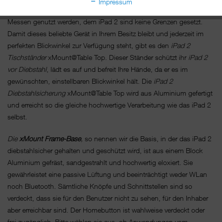
Impressum
kann als Kassensystem, als Bestellterminal oder als Infoterminal auf
Messen genutzt werden, dem iPad 2 sind keine Grenzen gesetzt.
Damit dieses beliebte Gerät in Ihrem Besitz bleibt und jederzeit im
perfekten Blickwinkel zur Verfügung steht, gibt es den
iPad 2
Tischständer
xMount@Table Top. Dieser Ständer schützt ihr
iPad 2
vor Diebstahl
, lädt es auf und befreit Ihre Hände, da er es im
gewünschten, einstellbaren Blickwinkel hält. Die
iPad 2
Diebstahlsicherung
xMount@Table Top wird aus Aluminium gefertigt
und erreicht so die gleiche hochwertige Verarbeitung wie das iPad 2
selbst.
Die
xMount Frame-Base
,
so nennen wir die Basis, in der das iPad 2
diebstahlsicher gehalten und geschützt wird, ist aus einem Block
Aluminium gefräst, sandgestrahlt und hochwertig eloxiert. Sie
gewährleistet eine passive Lüftung und beeinträchtigt weder WLan
noch Bluetooth. Sämtliche Knöpfe und Schnittstellen sind so
verdeckt, dass sie für den Benutzer nicht zu sehen, für den Inhaber
aber erreichbar sind. Der Homebutton ist wahlweise verdeckt oder
frei zugänglich. Bitte wählen sie aus, ob Anwendungen vom