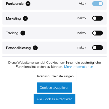
Aktiv
Funktionale
Inaktiv
Marketing
360°
Inaktiv
Tracking
Beschreibung
Inaktiv
Personalisierung
Diese Website verwendet Cookies, um Ihnen die bestmögliche
xMount@Table Top - iPad 2
Funktionalität bieten zu können.
Mehr Informationen
Diebstahlsicherung als Tisch und
Datenschutzeinstellungen
Thekenhalterung aus hochwertigem
Cookies akzeptieren
Aluminium und 3-fach
Diebstahlsicherung
Alle Cookies akzeptieren
Das iPad 2 ist so universell, wie ein Schweizer Taschenmesser, es