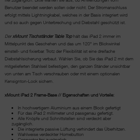
Benutzer beendet werden sollen oder nicht. Der Stromanschluss
erfolgt mittels Lightningkabel, welches in der Basis integriert wird
und so auch gegen Unterbrechung und Diebstahl geschützt ist.
Der
xMount Tischständer
Table Top
hält das iPad 2 immer im
Mittelpunkt des Geschehen und das um 120° im Blickwinkel
einstell- und fixierbar. Trotz der Flexibilität ist eine dreifache
Diebstahlsicherung verbaut. Wählen Sie, ob Sie das iPad 2 mit dem
mitgelieferten Stahlseil befestigen, den ganzen Ständer unsichtbar
von unten am Tisch verschrauben oder mit einem optionalen
Kensignton-Lock sichern.
xMount iPad 2 Frame-Base // Eigenschaften und Vorteile:
In hochwertigem Aluminium aus einem Block gefertigt
Für das iPad 2 millimeter und passgenau gefertigt.
Alle Knöpfe und Schnittstellen sind verdeckt aber
zugänglich.
Die integrierte passive Lüftung verhindert das Überhitzen.
Wahlweise verdeckter Homebutton
Connector frei zugänglich.