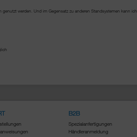
sch genutzt werden. Und im Gegensatz zu anderen Standsystemen kann ic
änglich
RT
B2B
stellungen
Spezialanfertigungen
anweisungen
Händleranmeldung