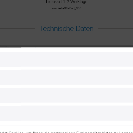
Lieferzeit 1-2 Werktage
xm-desk-08-iPad_005
Technische Daten
ndet Cookies, um Ihnen die bestmögliche Funktionalität bieten zu könne