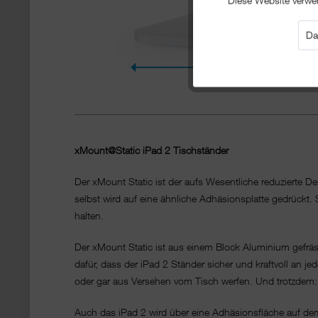
Da
xMount@Static iPad 2 Tischständer
Der xMount Static ist der aufs Wesentliche reduzierte 
selbst wird auf eine ähnliche Adhäsionsplatte gedrückt.
halten.
Der xMount Static ist aus einem Block Aluminium gefräs
dafür, dass der iPad 2 Ständer sicher und kraftvoll an j
oder gar aus Versehen vom Tisch werfen. Und trotzdem: 
Auch das iPad 2 wird über eine Adhäsionsfläche auf dem x