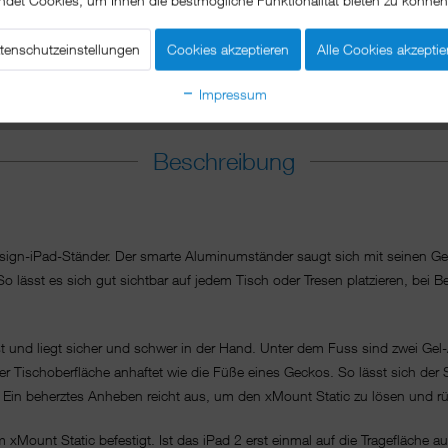
tenschutzeinstellungen
Cookies akzeptieren
Alle Cookies akzeptie
Impressum
Beschreibung
Design-iPad-Ständer. Der smarte Aluminumständer saugt sich mit seinen Ge
 So lässt es sich gut sichtbar auf jedem Tisch oder Tresen platzieren, be
t und liegt sicher und schwer in der Hand. Unter dem Fuss sind zwei Gel
eder Tischoberfläche anhaftet wie die Füße eines Geckos. So lässt sich der
Ein beherztes Anheben reicht aus, um den xMount Static zu lösen und rück
Mount Static befestigt. Ist das iPad 2 erst einmal auf die Tragefläche aufg