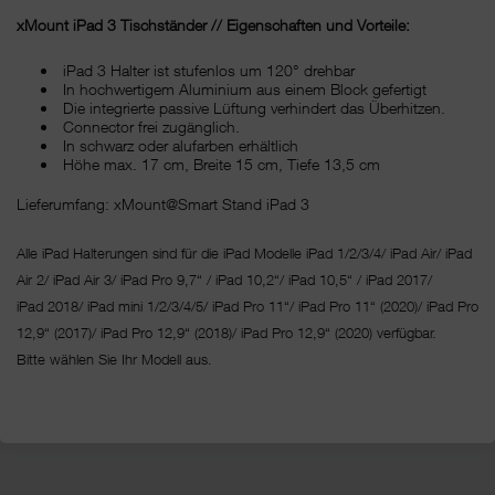
xMount iPad 3 Tischständer // Eigenschaften und Vorteile:
iPad 3 Halter ist stufenlos um 120° drehbar
In hochwertigem Aluminium aus einem Block gefertigt
Die integrierte passive Lüftung verhindert das Überhitzen.
Connector frei zugänglich.
In schwarz oder alufarben erhältlich
Höhe max. 17 cm, Breite 15 cm, Tiefe 13,5 cm
Lieferumfang: xMount@Smart Stand iPad 3
Alle iPad Halterungen sind für die iPad Modelle iPad 1/2/3/4/ iPad Air/ iPad
Air 2/ iPad Air 3/ iPad Pro 9,7“ / iPad 10,2“/ iPad 10,5“ / iPad 2017/
iPad 2018/ iPad mini 1/2/3/4/5/ iPad Pro 11“/
iPad Pro 11“ (2020)/ iPad Pro
12,9“ (2017)/ iPad Pro 12,9“ (2018)/ iPad Pro 12,9“ (2020) verfügbar.
Bitte wählen Sie Ihr Modell aus.