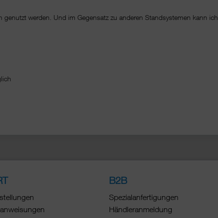
sch genutzt werden. Und im Gegensatz zu anderen Standsystemen kann ic
änglich
RT
B2B
stellungen
Spezialanfertigungen
anweisungen
Händleranmeldung