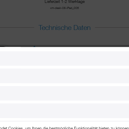
Lieferzeit 1-2 Werktage
xm-desk-08-iPad_006
Technische Daten
ndet Cookies, um Ihnen die bestmögliche Funktionalität bieten zu könne