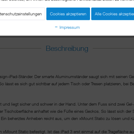
tenschutzeinstellungen
Cookies akzeptieren
Alle Cookies akzeptie
Impressum
Beschreibung
Design-iPad-Ständer. Der smarte Aluminumständer saugt sich mit seinen Ge
 So lässt es sich gut sichtbar auf jedem Tisch oder Tresen platzieren, be
t und liegt sicher und schwer in der Hand. Unter dem Fuss sind zwei Gel
eder Tischoberfläche anhaftet wie die Füße eines Geckos. So lässt sich der
Ein beherztes Anheben reicht aus, um den xMount Static zu lösen und rück
Mount Static befestigt. Ist das iPad 3 erst einmal auf die Tragefläche aufg