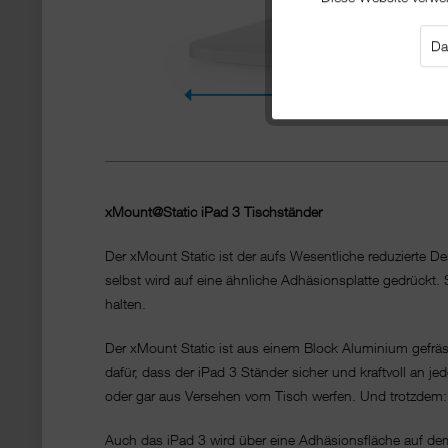
Da
xMount@Static iPad 3 Tischständer
Der xMount Static ist der aufs Wesentliche reduzierte 
selbst wird auf eine ähnliche Adhäsionsplatte gedrückt.
halten.
Der xMount Static ist aus einem Block Aluminium gefräs
dafür, dass der iPad 3 Ständer sicher und kraftvoll an j
oder gar aus Versehen vom Tisch werfen. Und trotzdem: 
Auch das iPad 3 wird über eine Adhäsionsfläche auf dem x