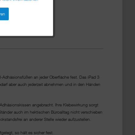
ren
l-Adhäsionsfüßen an jeder Oberfläche fest. Das iPad 3
i Bedarf aber auch jederzeit abnehmen und in den Händen
-Adhäsionskissen angebracht. Ihre Klebewirkung sorgt
 Ständer auch im hektischen Büroalltag nicht verschieben
standsfrei an anderer Stelle wieder aufzustellen.
elegt, so hält es sicher fest.