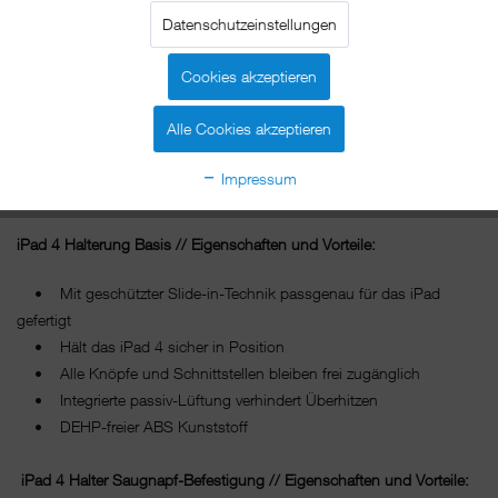
Lkw – für sicheren Halt ohne Wackeln oder Herausrutschen. Perfekt
Datenschutzeinstellungen
im Blick navigiert das iPad 4 Fahrer oder Beifahrer ans Ziel.
Unterwegs Musik hören, Videos abspielen, E-Mails bearbeiten oder
Cookies akzeptieren
Internet-Recherchen – mit dem iPad 4 und xMount ganz einfach!
Und sobald das Ziel erreicht ist, lässt sich das iPad 4 mit nur einem
Alle Cookies akzeptieren
Griff aus der Halterung ziehen und mitnehmen.Der Saugnapf mit
einem Durchmesser von 78 mm hat eine Saugkraft von 30 kg und
Impressum
garantiert so einen festen und sicheren Halt.
iPad 4 Halterung Basis // Eigenschaften und Vorteile:
• Mit geschützter Slide-in-Technik passgenau für das iPad
gefertigt
• Hält das iPad 4 sicher in Position
• Alle Knöpfe und Schnittstellen bleiben frei zugänglich
• Integrierte passiv-Lüftung verhindert Überhitzen
• DEHP-freier ABS Kunststoff
iPad 4 Halter Saugnapf-Befestigung // Eigenschaften und Vorteile: