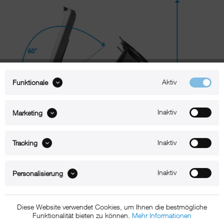
Aktiv
Funktionale
Inaktiv
Marketing
Inaktiv
Tracking
Beschreibung
Inaktiv
Personalisierung
xMount@Car&Home mit Saugnapf für iPad 4
Diese Website verwendet Cookies, um Ihnen die bestmögliche
Funktionalität bieten zu können.
Mehr Informationen
Ideal zur Befestigung an der Windschutzscheibe von Auto, Van und