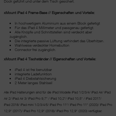
Dock geführt und unter dem Tisch gesichert.
xMount iPad 4 Frame-Base // Eigenschaften und Vorteile:
In hochwertigem Aluminium aus einem Block gefertigt
Für das iPad 4 Millimeter und passgenau gefertigt.
Alle Knöpfe und Schnittstellen sind verdeckt aber
zugänglich.
Die integrierte passive Lüftung verhindert das Überhitzen.
Wahlweise verdeckter Homebutton
Connector frei zugänglich.
xMount iPad 4 Tischständer // Eigenschaften und Vorteile:
iPad 4 ist frei benutzbar
integrierte Ladefunktion
iPad 4 Diebstahlsicherung
2 Meter langes Stahlseil
Alle iPad Halterungen sind für die iPad Modelle iPad 1/2/3/4/ iPad Air/ iPad
Air 2/ iPad Air 3/ iPad Pro 9,7“ / iPad 10,2“/ iPad 10,5“ / iPad 2017/
iPad 2018/ iPad mini 1/2/3/4/5/ iPad Pro 11“/
iPad Pro 11“ (2020)/ iPad Pro
12,9“ (2017)/ iPad Pro 12,9“ (2018)/ iPad Pro 12,9“ (2020) verfügbar.