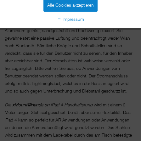
nicht mitnehmen.
Alle Cookies akzeptieren
Die
xMount Frame-Base
,
so nennen wir die Basis, in der das iPad 4
Impressum
diebstahlsicher gehalten und geschützt wird, ist aus einem Block
Aluminium gefräst, sandgestrahlt und hochwertig eloxiert. Sie
gewährleistet eine passive Lüftung und beeinträchtigt weder Wlan
noch Bluetooth. Sämtliche Knöpfe und Schnittstellen sind so
verdeckt, dass sie für den Benutzer nicht zu sehen, für den Inhaber
aber erreichbar sind. Der Homebutton ist wahlweise verdeckt oder
frei zugänglich. Bitte wählen Sie aus, ob Anwendungen vom
Benutzer beendet werden sollen oder nicht. Der Stromanschluss
erfolgt mittels Lightningkabel, welches in der Basis integriert wird
und so auch gegen Unterbrechung und Diebstahl geschützt ist.
Die
xMount@Hands on
iPad 4 Handhalterung
wird mit einem 2
Meter langen Stahlseil gesichert, behält aber seine Flexibilität. Das
iPad 4 kann so perfekt für AR Anwendungen oder Anwendungen,
bei denen die Kamera benötigt wird, genutzt werden. Das Stahlseil
wird zusammen mit dem Ladekabel durch das am Tisch befestigte