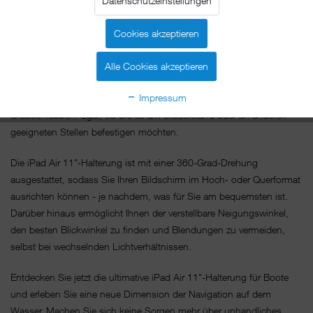
Datenschutzeinstellungen
Die Halterung besteht aus hochwertigem, wasserfestem Material,
das den Elementen standhält. Das bedeutet, dass Sie sich keine
Cookies akzeptieren
Sorgen um Beschädigungen oder das Eindringen von Feuchtigkeit
machen müssen - Sie können sich voll und ganz auf Ihr Abenteuer
Alle Cookies akzeptieren
konzentrieren. Unser intelligentes und vielseitiges Design ermöglicht
Impressum
es Ihnen, die Halterung an verschiedenen Stellen auf Ihrem Boot
anzuschrauben. Egal, ob Sie es am Steuerstand oder an anderen
geeigneten Stellen befestigen möchten.
Die iPad Air 11"-Halterung ist mit einer 360-Grad-Drehung
ausgestattet, sodass Sie Ihren Bildschirm im Hoch- oder Querformat
ausrichten können - je nachdem, was für Sie am bequemsten ist.
Darüber hinaus ermöglicht Ihnen der verstellbare Neigungswinkel,
den besten Blickwinkel zu finden und Blendungen zu vermeiden,
selbst bei wechselnden Lichtverhältnissen.
Entdecken Sie jetzt die ultimative iPad Air 11"-Halterung für Boote
und erleben Sie eine neue Dimension der Navigation auf dem
Wasser. Machen Sie sich keine Sorgen mehr über unhandliches