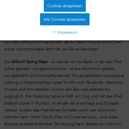
komfortabel auf jedem Tisch oder jeder Verkaufstheke. Mit
Cookies akzeptieren
maximaler Flexibilität lässt sich das iPad in jede erdenkliche Position
bringen und das superflexibel mit dem Schwanenhals. Es gibt keine
Alle Cookies akzeptieren
Position, die das iPad nicht hält versprochen.
Impressum
Unser
xMount@Desk Allround
besteht aus der xMount Spring Base
und dem xMount Schwanenhals, der Ihr Gerät mit und ohne Cover
sicher und komfortabel dort hält, wo Sie es benötigen.
Die
xMount Spring Base
- so nennen wir die Basis, in der das iPad
sicher gehalten und geschützt wird - ist aus Aluminium gefräst,
sandgestrahlt und hochwertig eloxiert. Sie gewährleistet eine passive
Lüftung und beeinträchtigt weder WLAN noch Bluetooth. Sämtliche
Knöpfe und Schnittstellen sind für den Benutzer jederzeit frei
zugänglich. Der Federzug hat eine Kraft von 2 kg und hält das iPad
jederzeit sicher in Position. Innerhalb der Anschläge sind Einlagen
verbaut, sodass das iPad keinen Schaden durch das Aluminium
nehmen kann. Wenn Sie Ihr iPad mit Cover benutzen, sind diese
Bumper jederzeit entfernbar. Der Auszug kann Tablets von 140 mm