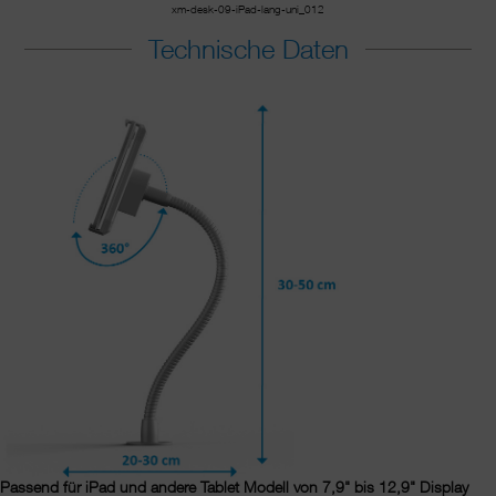
xm-desk-09-iPad-lang-uni_012
Technische Daten
Passend für iPad und andere Tablet Modell von 7,9" bis 12,9" Display