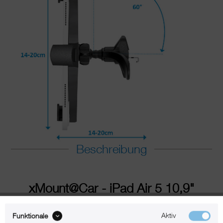
Beschreibung
xMount@Car - iPad Air 5 10,9"
Lüftungshalter im Auto einfach
praktisch
Aktiv
Funktionale