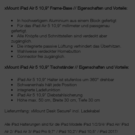
xMount iPad Air 5 10,9" Frame-Base // Eigenschaften und Vorteile:
In hochwertigem Aluminium aus einem Block gefertigt
Für das iPad Air 5 10,9" millimeter und passgenau
gefertigt.
Alle Knöpfe und Schnittstellen sind verdeckt aber
zugänglich.
Die integrierte passive Lüftung verhindert das Überhitzen.
Wahlweise verdeckter Homebutton
Connector frei zugänglich.
xMount iPad Air 5 10,9" Tischständer // Eigenschaften und Vorteile:
iPad Air 5 10,9" Halter ist stufenlos um 360° drehbar
Schwanenhals hält jede Position
integrierte Ladefunktion
iPad Air 5 10,9" Diebstahlsicherung
Höhe max. 50 cm, Breite 30 cm, Tiefe 30 cm
Lieferumfang: xMount Desk Secure² incl. Ladekabel
Alle iPad Halterungen sind für die iPad Modelle iPad 1/2/3/4/ iPad Air/ iPad
Air 2/ iPad Air 3/ iPad Pro 9,7“ / iPad 10,2“/ iPad 10,5“ / iPad 2017/