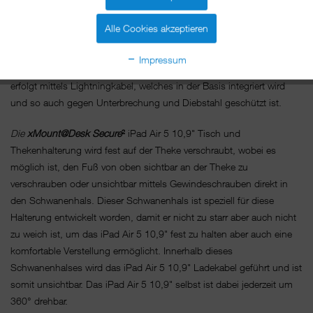
weder WLan noch Bluetooth. Sämtliche Knöpfe und Schnittstellen
sind so verdeckt, dass sie für den Benutzer nicht zu sehen, für den
Alle Cookies akzeptieren
Inhaber aber erreichbar sind. Der Homebutton ist wahlweise verdeckt
oder frei zugänglich. Bitte wählen Sie aus, ob Anwendungen vom
Impressum
Benutzer beendet werden sollen oder nicht. Der Stromanschluss
erfolgt mittels Lightningkabel, welches in der Basis integriert wird
und so auch gegen Unterbrechung und Diebstahl geschützt ist.
Die
xMount@Desk Secure
²
iPad Air 5 10,9" Tisch und
Thekenhalterung wird fest auf der Theke verschraubt, wobei es
möglich ist, den Fuß von oben sichtbar an der Theke zu
verschrauben oder unsichtbar mittels Gewindeschrauben direkt in
den Schwanenhals. Dieser Schwanenhals ist speziell für diese
Halterung entwickelt worden, damit er nicht zu starr aber auch nicht
zu weich ist, um das iPad Air 5 10,9" fest zu halten aber auch eine
komfortable Verstellung ermöglicht. Innerhalb dieses
Schwanenhalses wird das iPad Air 5 10,9" Ladekabel geführt und ist
somit unsichtbar. Das iPad Air 5 10,9" selbst ist dabei jederzeit um
360° drehbar.