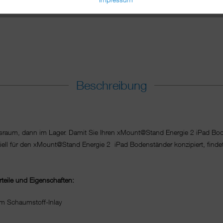
Beschreibung
fsraum, dann im Lager. Damit Sie Ihren xMount@Stand Energie 2 iPad Bod
ziell für den xMount@Stand Energie 2 iPad Bodenständer konzipiert, findet
teile und Eigenschaften:
m Schaumstoff-Inlay