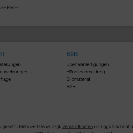
der Koffer
RT
B2B
stellungen
Spezialanfertigungen
anweisungen
Händleranmeldung
nfrage
Bildmaterial
B2B
 gesetzl. Mehrwertsteuer zzgl.
Versandkosten
und ggf. Nachnahm