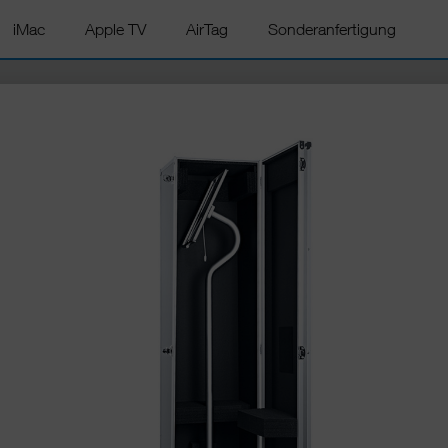
iMac
Apple TV
AirTag
Sonderanfertigung