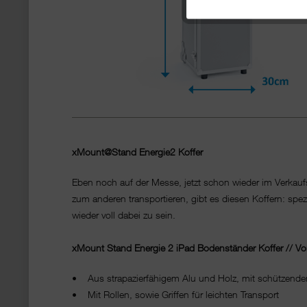
xMount@Stand Energie2 Koffer
Eben noch auf der Messe, jetzt schon wieder im Verkau
zum anderen transportieren, gibt es diesen Koffern: spe
wieder voll dabei zu sein.
xMount Stand Energie 2 iPad Bodenständer Koffer // Vor
• Aus strapazierfähigem Alu und Holz, mit schützende
• Mit Rollen, sowie Griffen für leichten Transport