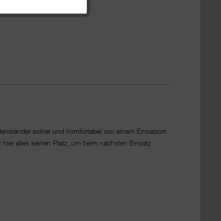
enständer sicher und komfortabel von einem Einsatzort
 hier alles seinen Platz, um beim nächsten Einsatz