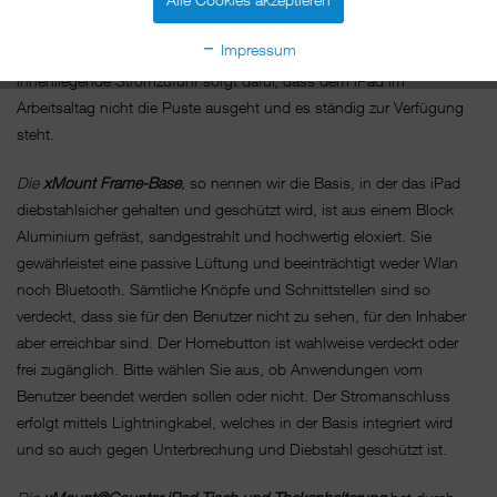
mit maximaler Sicherheit. Die
iPad Diebstahlsicherung
sorgt dafür,
dass das iPad bleibt, wo es ist und sichert mit dem wahlweise
Impressum
verdeckten Homebutton den Ablauf der Präsentation. Die
innenliegende Stromzufuhr sorgt dafür, dass dem iPad im
Arbeitsaltag nicht die Puste ausgeht und es ständig zur Verfügung
steht.
Die
xMount Frame-Base
,
so nennen wir die Basis, in der das iPad
diebstahlsicher gehalten und geschützt wird, ist aus einem Block
Aluminium gefräst, sandgestrahlt und hochwertig eloxiert. Sie
gewährleistet eine passive Lüftung und beeinträchtigt weder Wlan
noch Bluetooth. Sämtliche Knöpfe und Schnittstellen sind so
verdeckt, dass sie für den Benutzer nicht zu sehen, für den Inhaber
aber erreichbar sind. Der Homebutton ist wahlweise verdeckt oder
frei zugänglich. Bitte wählen Sie aus, ob Anwendungen vom
Benutzer beendet werden sollen oder nicht. Der Stromanschluss
erfolgt mittels Lightningkabel, welches in der Basis integriert wird
und so auch gegen Unterbrechung und Diebstahl geschützt ist.