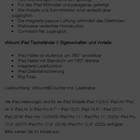
Für das iPad Millimeter und passgenau gefertigt.
Alle Knöpfe und Schnittstellen sind verdeckt aber
zugänglich.
Die integrierte passive Lüftung verhindert das Überhitzen.
Wahlweise verdeckter Homebutton
Connector frei zugänglich.
xMount iPad Tischständer // Eigenschaften und Vorteile:
iPad Halter ist stufenlos um 360° einstellbar
iPad Halter mit Standrohr um 180° drehbar
integrierte Ladefunktion
iPad Diebstahlsicherung
6kg Fuss
Lieferumfang: xMount@Counter incl. Ladekabel
Alle iPad Halterungen sind für die iPad Modelle iPad 1/2/3/4/ iPad Air/ iPad
Air 2/ iPad Air 3/ iPad Pro 9,7“ / iPad 10,2“/ iPad 10,5“ / iPad 2017/
iPad 2018/ iPad mini 1/2/3/4/5/ iPad Pro 11“/
iPad Pro 11“ (2020)/ iPad Pro
12,9“ (2017)/ iPad Pro 12,9“ (2018)/ iPad Pro 12,9“ (2020) verfügbar.
Bitte wählen Sie Ihr Modell aus.