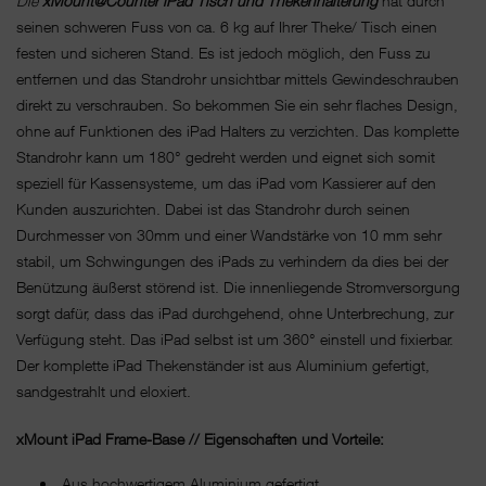
Die
xMount@Counter iPad Tisch und Thekenhalterung
hat durch
seinen schweren Fuss von ca. 6 kg auf Ihrer Theke/ Tisch einen
festen und sicheren Stand. Es ist jedoch möglich, den Fuss zu
entfernen und das Standrohr unsichtbar mittels Gewindeschrauben
direkt zu verschrauben. So bekommen Sie ein sehr flaches Design,
ohne auf Funktionen des iPad Halters zu verzichten. Das komplette
Standrohr kann um 180° gedreht werden und eignet sich somit
speziell für Kassensysteme, um das iPad vom Kassierer auf den
Kunden auszurichten. Dabei ist das Standrohr durch seinen
Durchmesser von 30mm und einer Wandstärke von 10 mm sehr
stabil, um Schwingungen des iPads zu verhindern da dies bei der
Benützung äußerst störend ist. Die innenliegende Stromversorgung
sorgt dafür, dass das iPad durchgehend, ohne Unterbrechung, zur
Verfügung steht. Das iPad selbst ist um 360° einstell und fixierbar.
Der komplette iPad Thekenständer ist aus Aluminium gefertigt,
sandgestrahlt und eloxiert.
xMount iPad Frame-Base // Eigenschaften und Vorteile:
Aus hochwertigem Aluminium gefertigt