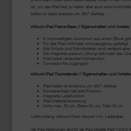
ist, um das iPad fest zu halten aber auch eine komforta
selbst ist dabei jederzeit um 360° drehbar.
xMount iPad Frame-Base // Eigenschaften und Vorteile:
In hochwertigem Aluminium aus einem Block gefe
Für das iPad millimeter und passgenau gefertigt.
Alle Knöpfe und Schnittstellen sind verdeckt aber
Die integrierte passive Lüftung verhindert das Übe
Wahlweise verdeckter Homebutton
Connector frei zugänglich.
xMount iPad Tischständer // Eigenschaften und Vorteile
iPad Halter ist stufenlos um 360° drehbar
Schwanenhals hält jede Position
integrierte Ladefunktion
iPad Diebstahlsicherung
Höhe max. 50 cm, Breite 30 cm, Tiefe 30 cm
Lieferumfang: xMount Desk Secure² incl. Ladekabel
Alle iPad Halterungen sind für die iPad Modelle iPad 1/2/3/4/ i