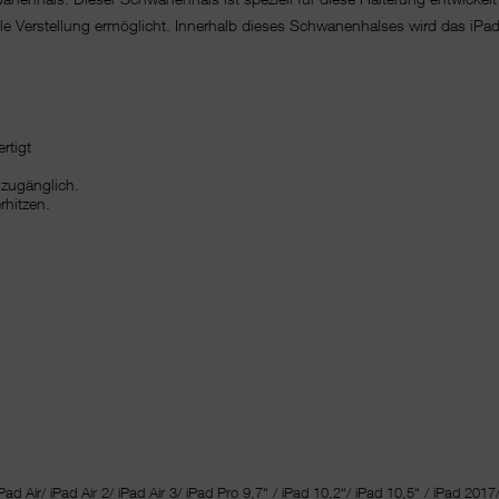
ble Verstellung ermöglicht. Innerhalb dieses Schwanenhalses wird das iPad
rtigt
 zugänglich.
rhitzen.
:
Pad Air/ iPad Air 2/ iPad Air 3/ iPad Pro 9,7“ / iPad 10,2“/ iPad 10,5“ / iPad 2017