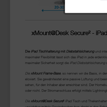
xMount@Desk Secure
²
- iPad
Die
iPad Tischhalterung
mit
Diebstahlsicherung
und inte
maximaler Flexibilität lässt sich das iPad in jede erden
maximaler Sicherheit sorgt die
iPad Diebstahlsicherung
d
Die
xMount Frame-Base
,
so nennen wir die Basis, in de
eloxiert. Sie gewährleistet eine passive Lüftung und be
sehen, für den Inhaber aber erreichbar sind. Der Homeb
oder nicht. Der Stromanschluss erfolgt mittels Lightnin
Die
xMount@Desk Secure
²
iPad Tisch und Thekenhalteru
unsichtbar mittels Gewindeschrauben direkt in den Schwa