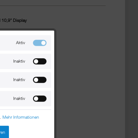
 10,9" Display
Aktiv
Inaktiv
Inaktiv
Inaktiv
n.
Mehr Informationen
ren