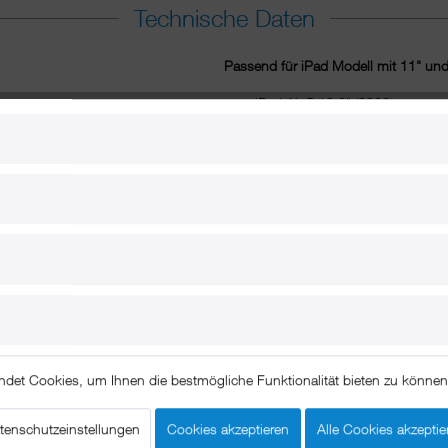
Technische Daten
Passend für iPad Modell mit 11" und
iPad Air 5 10,9" (2022)
iPad Air 4 10,9" (2020)
iPad Pro 11" (2018)
iPad Pro 11" (2020)
iPad Pro 11" (2021)
iPad Pro 11" (2022)
ndet Cookies, um Ihnen die bestmögliche Funktionalität bieten zu könne
tenschutzeinstellungen
Cookies akzeptieren
Alle Cookies akzeptie