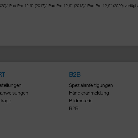
020)/ iPad Pro 12,9“ (2017)/ iPad Pro 12,9“ (2018)/ iPad Pro 12,9“ (2020) verfügba
RT
B2B
stellungen
Spezialanfertigungen
anweisungen
Händleranmeldung
nfrage
Bildmaterial
B2B