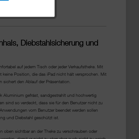
hals, Diebstahlsicherung und
mfortabel auf jedem Tisch oder jeder Verkaufstheke. Mit
 keine Position, die das iPad nicht hält versprochen. Mit
 sichert den Ablauf der Präsentation.
ck Aluminium gefräst, sandgestrahlt und hochwertig
n sind so verdeckt, dass sie für den Benutzer nicht zu
, ob Anwendungen vom Benutzer beendet werden sollen
ung und Diebstahl geschützt ist.
on oben sichtbar an der Theke zu verschrauben oder
worden, damit er nicht zu starr aber auch nicht zu weich