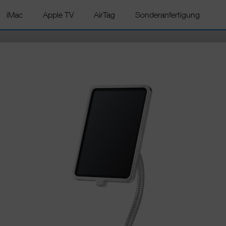
iMac
Apple TV
AirTag
Sonderanfertigung