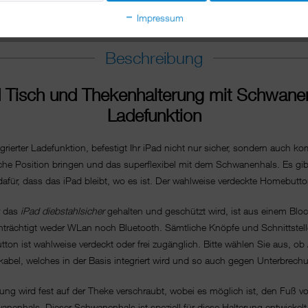
Impressum
Beschreibung
 Tisch und Thekenhalterung mit Schwanen
Ladefunktion
grierter Ladefunktion, befestigt Ihr iPad nicht nur sicher, sondern auch ko
kliche Position bringen und das superflexibel mit dem Schwanenhals. Es gibt
afür, dass das iPad bleibt, wo es ist. Der wahlweise verdeckte Homebutton
r das
iPad diebstahlsicher
gehalten und geschützt wird, ist aus einem Blo
einträchtigt weder WLan noch Bluetooth. Sämtliche Knöpfe und Schnittstelle
utton ist wahlweise verdeckt oder frei zugänglich. Bitte wählen Sie aus
gkabel, welches in der Basis integriert wird und so auch gegen Unterbrech
ng wird fest auf der Theke verschraubt, wobei es möglich ist, den Fuß v
nenhals. Dieser Schwanenhals ist speziell für diese Halterung entwickelt 