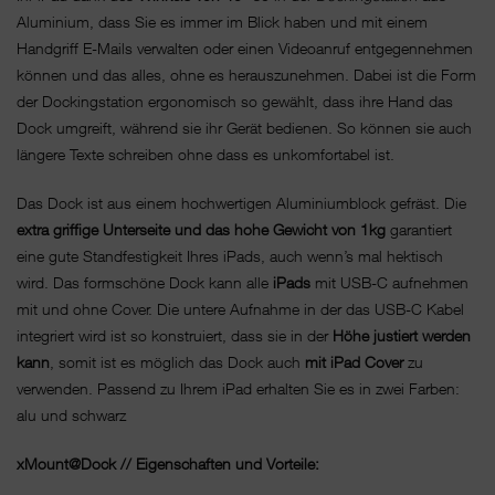
Aluminium, dass Sie es immer im Blick haben und mit einem
Handgriff E-Mails verwalten oder einen Videoanruf entgegennehmen
können und das alles, ohne es herauszunehmen. Dabei ist die Form
der Dockingstation ergonomisch so gewählt, dass ihre Hand das
Dock umgreift, während sie ihr Gerät bedienen. So können sie auch
längere Texte schreiben ohne dass es unkomfortabel ist.
Das Dock ist aus einem hochwertigen Aluminiumblock gefräst. Die
extra griffige Unterseite und das hohe Gewicht von 1kg
garantiert
eine gute Standfestigkeit Ihres iPads, auch wenn’s mal hektisch
wird. Das formschöne Dock kann alle
iPads
mit USB-C aufnehmen
mit und ohne Cover. Die untere Aufnahme in der das USB-C Kabel
integriert wird ist so konstruiert, dass sie in der
Höhe justiert werden
kann
, somit ist es möglich das Dock auch
mit iPad Cover
zu
verwenden. Passend zu Ihrem iPad erhalten Sie es in zwei Farben:
alu und schwarz
xMount@Dock // Eigenschaften und Vorteile: