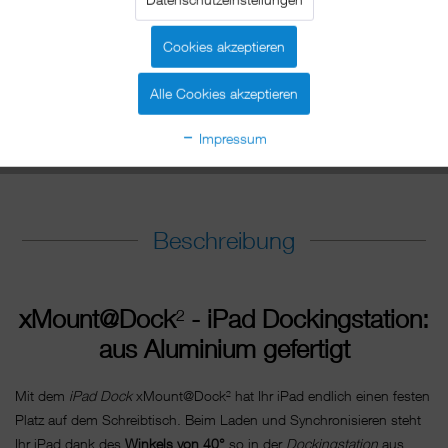
Cookies akzeptieren
Alle Cookies akzeptieren
Using
Impressum
Beschreibung
xMount@Dock
²
- iPad Dockingstation:
aus Aluminium gefertigt
Mit dem
iPad Dock
xMount@Dock² hat Ihr iPad endlich einen festen
Platz auf dem Schreibtisch. Beim Laden und Synchronisieren steht
Ihr iPad dank des
Winkels von 40°
so in der
Dockingstation
aus