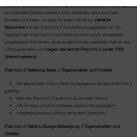
um
360° drehen
und um
60° neigen,
so dass aus allen Richtungen
ein optimaler Einblick gewährt wird. Außerdem lässt sich jede
Einstellung fixieren, so dass für jeden Fahrer ein
perfekter
Blickwinkel
mit der
iPad mini 2 Autohalterung
garantiert ist. Ein
Highlight der
iPad mini 2 Autohalterung
sind zudem die speziell
angefertigten Klammern, diese sorgen für den perfekten Halt an den
Lüftungslamellen und
tragen
das leichte iPad mini 2 (unter 1000
Gramm) spielend
.
iPad mini 2 Halterung Basis // Eigenschaften und Vorteile:
• Mit geschützter Clip-in-Technik passgenau für das iPad mini 2
gefertigt
• Hält das iPad mini 2 auch mit Cover oder Tasche
• Alle Knöpfe und Schnittstellen bleiben frei zugänglich
• Integrierte passive Lüftung verhindert Überhitzen
iPad mini 2 Halter Lüftungs-Befestigung // Eigenschaften und
Vorteile: