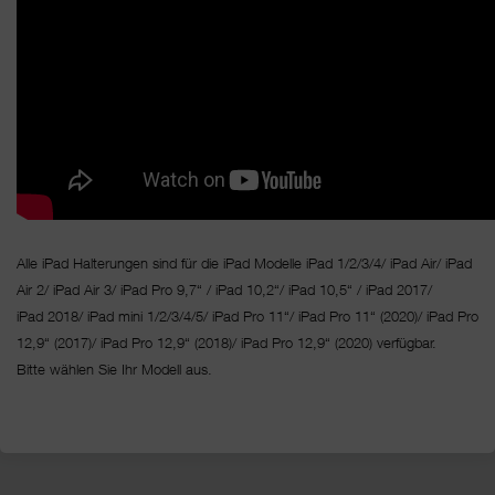
Alle iPad Halterungen sind für die iPad Modelle iPad 1/2/3/4/ iPad Air/ iPad
Air 2/ iPad Air 3/ iPad Pro 9,7“ / iPad 10,2“/ iPad 10,5“ / iPad 2017/
iPad 2018/ iPad mini 1/2/3/4/5/ iPad Pro 11“/
iPad Pro 11“ (2020)/ iPad Pro
12,9“ (2017)/ iPad Pro 12,9“ (2018)/ iPad Pro 12,9“ (2020) verfügbar.
Bitte wählen Sie Ihr Modell aus.