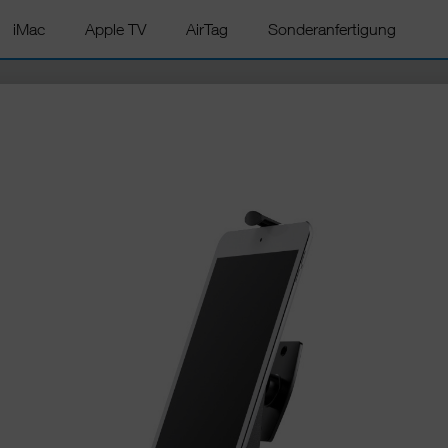
iMac
Apple TV
AirTag
Sonderanfertigung