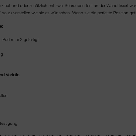
lebt und oder zusätzlich mit zwei Schrauben fest an der Wand fixiert wer
o zu verstellen wie sie es wünschen. Wenn sie die perfekte Position gefu
e:
Pad mini 2 gefertigt
ig
d Vorteile:
ellen
festigung