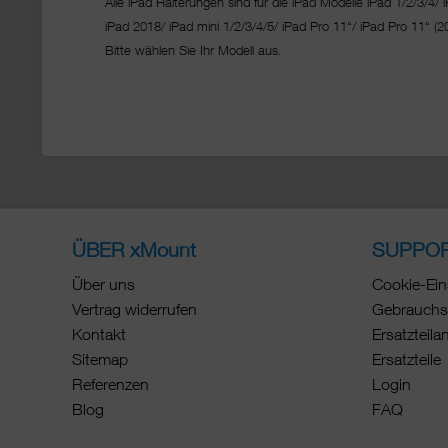
Alle iPad Halterungen sind für die iPad Modelle iPad 1/2/3/4/ i
iPad 2018/ iPad mini 1/2/3/4/5/ iPad Pro 11“/
iPad Pro 11“ (2
Bitte wählen Sie Ihr Modell aus.
ÜBER xMount
SUPPO
Über uns
Cookie-Ein
Vertrag widerrufen
Gebrauchs
Kontakt
Ersatzteila
Sitemap
Ersatzteile
Referenzen
Login
Blog
FAQ