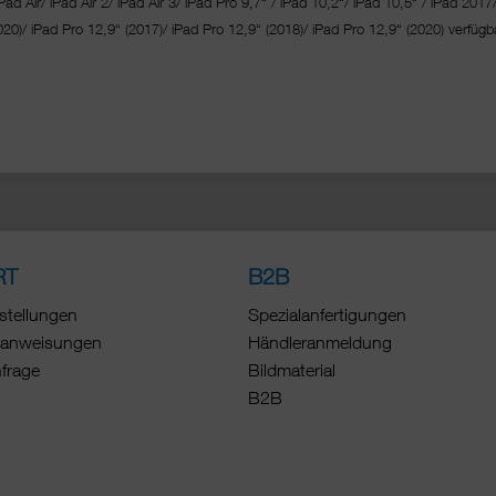
Pad Air/ iPad Air 2/ iPad Air 3/ iPad Pro 9,7“ / iPad 10,2“/ iPad 10,5“ / iPad 2017
020)/ iPad Pro 12,9“ (2017)/ iPad Pro 12,9“ (2018)/ iPad Pro 12,9“ (2020) verfügba
RT
B2B
stellungen
Spezialanfertigungen
anweisungen
Händleranmeldung
nfrage
Bildmaterial
B2B