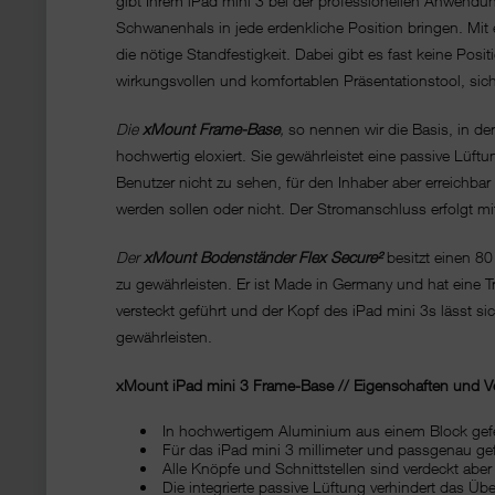
gibt Ihrem iPad mini 3 bei der professionellen Anwendun
Schwanenhals in jede erdenkliche Position bringen. Mit 
die nötige Standfestigkeit. Dabei gibt es fast keine Pos
wirkungsvollen und komfortablen Präsentationstool, sic
Die
xMount Frame-Base
,
so nennen wir die Basis, in de
hochwertig eloxiert. Sie gewährleistet eine passive Lüf
Benutzer nicht zu sehen, für den Inhaber aber erreichb
werden sollen oder nicht. Der Stromanschluss erfolgt mi
Der
xMount Bodenständer
Flex Secure
²
besitzt einen 8
zu gewährleisten. Er ist Made in Germany und hat eine 
versteckt geführt und der Kopf des iPad mini 3s lässt s
gewährleisten.
xMount iPad mini 3 Frame-Base // Eigenschaften und Vor
In hochwertigem Aluminium aus einem Block gefe
Für das iPad mini 3 millimeter und passgenau gefe
Alle Knöpfe und Schnittstellen sind verdeckt aber
Die integrierte passive Lüftung verhindert das Übe