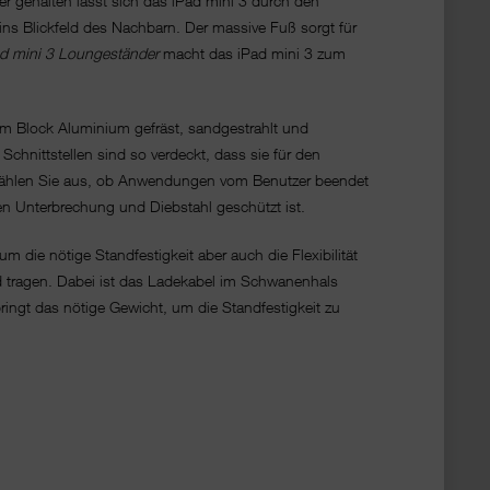
er gehalten lässt sich das iPad mini 3 durch den
ins Blickfeld des Nachbarn. Der massive Fuß sorgt für
ad mini 3 Loungeständer
macht das iPad mini 3 zum
nem Block Aluminium gefräst, sandgestrahlt und
chnittstellen sind so verdeckt, dass sie für den
te wählen Sie aus, ob Anwendungen vom Benutzer beendet
gen Unterbrechung und Diebstahl geschützt ist.
die nötige Standfestigkeit aber auch die Flexibilität
nd tragen. Dabei ist das Ladekabel im Schwanenhals
ingt das nötige Gewicht, um die Standfestigkeit zu