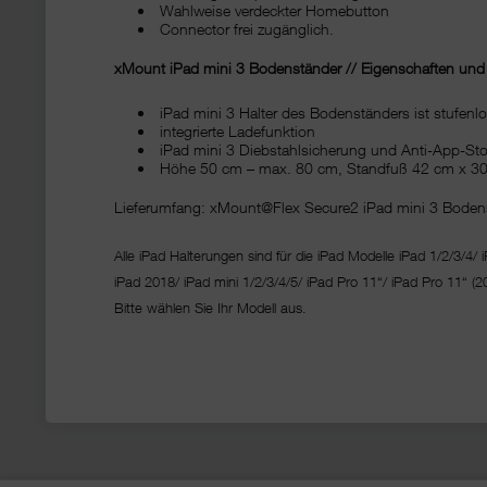
Wahlweise verdeckter Homebutton
Connector frei zugänglich.
xMount iPad mini 3 Bodenständer // Eigenschaften und V
iPad mini 3 Halter des Bodenständers ist stufen
integrierte Ladefunktion
iPad mini 3 Diebstahlsicherung und Anti-App-St
Höhe 50 cm – max. 80 cm, Standfuß 42 cm x 30
Lieferumfang: xMount@Flex Secure2 iPad mini 3 Bodens
Alle iPad Halterungen sind für die iPad Modelle iPad 1/2/3/4/ i
iPad 2018/ iPad mini 1/2/3/4/5/ iPad Pro 11“/
iPad Pro 11“ (2
Bitte wählen Sie Ihr Modell aus.