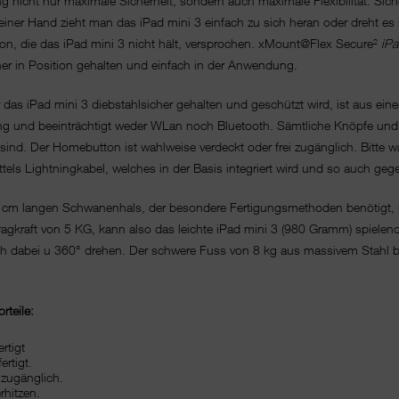
g nicht nur maximale Sicherheit, sondern auch maximale Flexibilität: Sich
einer Hand zieht man das iPad mini 3 einfach zu sich heran oder dreht es 
ition, die das iPad mini 3 nicht hält, versprochen. xMount@Flex Secure²
iP
her in Position gehalten und einfach in der Anwendung.
r das iPad mini 3 diebstahlsicher gehalten und geschützt wird, ist aus ei
tung und beeinträchtigt weder WLan noch Bluetooth. Sämtliche Knöpfe und S
ar sind. Der Homebutton ist wahlweise verdeckt oder frei zugänglich. Bit
ttels Lightningkabel, welches in der Basis integriert wird und so auch ge
0 cm langen Schwanenhals, der besondere Fertigungsmethoden benötigt, um 
Tragkraft von 5 KG, kann also das leichte iPad mini 3 (980 Gramm) spiele
ich dabei u 360° drehen. Der schwere Fuss von 8 kg aus massivem Stahl br
teile:
rtigt
rtigt.
 zugänglich.
rhitzen.