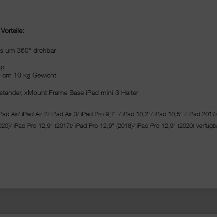
orteile:
los um 360° drehbar
op
 cm 10 kg Gewicht
tänder, xMount Frame Base iPad mini 3 Halter
Pad Air/ iPad Air 2/ iPad Air 3/ iPad Pro 9,7“ / iPad 10,2“/ iPad 10,5“ / iPad 2017
020)/ iPad Pro 12,9“ (2017)/ iPad Pro 12,9“ (2018)/ iPad Pro 12,9“ (2020) verfügba