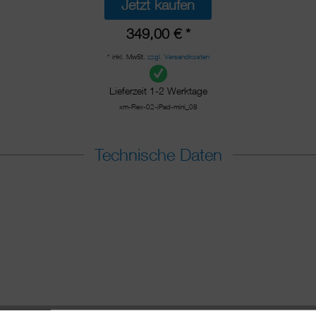
Jetzt kaufen
349,00 € *
* inkl. MwSt.
zzgl. Versandkosten
Lieferzeit 1-2 Werktage
xm-Flex-02-iPad-mini_08
Technische Daten