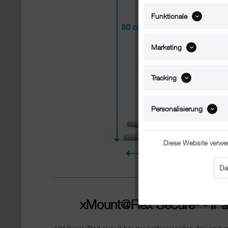
Funktionale
Marketing
Tracking
Personalisierung
Diese Website verwe
Da
xMount@Flex
Secure
²
- iP