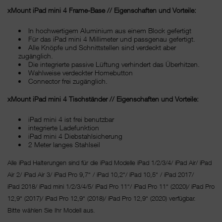
xMount iPad mini 4 Frame-Base // Eigenschaften und Vorteile:
In hochwertigem Aluminium aus einem Block gefertigt
Für das iPad mini 4 Millimeter und passgenau gefertigt.
Alle Knöpfe und Schnittstellen sind verdeckt aber
zugänglich.
Die integrierte passive Lüftung verhindert das Überhitzen.
Wahlweise verdeckter Homebutton
Connector frei zugänglich.
xMount iPad mini 4 Tischständer // Eigenschaften und Vorteile:
iPad mini 4 ist frei benutzbar
integrierte Ladefunktion
iPad mini 4 Diebstahlsicherung
2 Meter langes Stahlseil
Alle iPad Halterungen sind für die iPad Modelle iPad 1/2/3/4/ iPad Air/ iPad
Air 2/ iPad Air 3/ iPad Pro 9,7“ / iPad 10,2“/ iPad 10,5“ / iPad 2017/
iPad 2018/ iPad mini 1/2/3/4/5/ iPad Pro 11“/
iPad Pro 11“ (2020)/ iPad Pro
12,9“ (2017)/ iPad Pro 12,9“ (2018)/ iPad Pro 12,9“ (2020) verfügbar.
Bitte wählen Sie Ihr Modell aus.