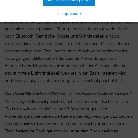
Die
xMount Frame-Base
,
so nennen wir die Basis, in der das iPad
Impressum
mini 4 diebstahlsicher gehalten und geschützt wird, ist aus einem
Block Aluminium gefräst, sandgestrahlt und hochwertig eloxiert. Sie
gewährleistet eine passive Lüftung und beeinträchtigt weder Wlan
noch Bluetooth. Sämtliche Knöpfe und Schnittstellen sind so
verdeckt, dass sie für den Benutzer nicht zu sehen, für den Inhaber
aber erreichbar sind. Der Homebutton ist wahlweise verdeckt oder
frei zugänglich. Bitte wählen Sie aus, ob Anwendungen vom
Benutzer beendet werden sollen oder nicht. Der Stromanschluss
erfolgt mittels Lightningkabel, welches in der Basis integriert wird
und so auch gegen Unterbrechung und Diebstahl geschützt ist.
Die
xMount@Hands on
iPad mini 4 Handhalterung
wird mit einem 2
Meter langen Stahlseil gesichert, behält aber seine Flexibilität. Das
iPad mini 4 kann so perfekt für AR Anwendungen oder
Anwendungen, bei denen die Kamera benötigt wird, genutzt werden.
Das Stahlseil wird zusammen mit dem Ladekabel durch das am
Tisch befestigte Dock geführt und unter dem Tisch gesichert.