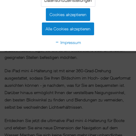
Datenschutzeinstellungen
Die Halterung besteht aus hochwertigem, wasserfestem Material,
das den Elementen standhält. Das bedeutet, dass Sie sich keine
Cookies akzeptieren
Sorgen um Beschädigungen oder das Eindringen von Feuchtigkeit
machen müssen - Sie können sich voll und ganz auf Ihr Abenteuer
Alle Cookies akzeptieren
konzentrieren. Unser intelligentes und vielseitiges Design ermöglicht
Impressum
es Ihnen, die Halterung an verschiedenen Stellen auf Ihrem Boot
anzuschrauben. Egal, ob Sie es am Steuerstand oder an anderen
geeigneten Stellen befestigen möchten.
Die iPad mini 4-Halterung ist mit einer 360-Grad-Drehung
ausgestattet, sodass Sie Ihren Bildschirm im Hoch- oder Querformat
ausrichten können - je nachdem, was für Sie am bequemsten ist.
Darüber hinaus ermöglicht Ihnen der verstellbare Neigungswinkel,
den besten Blickwinkel zu finden und Blendungen zu vermeiden,
selbst bei wechselnden Lichtverhältnissen.
Entdecken Sie jetzt die ultimative iPad mini 4-Halterung für Boote
und erleben Sie eine neue Dimension der Navigation auf dem
Wasser. Machen Sie sich keine Sorgen mehr über unhandliches