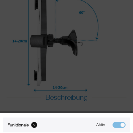
Beschreibung
xMount@Car - iPad mini Lüftungshalter
Aktiv
Funktionale
im Auto einfach praktisch