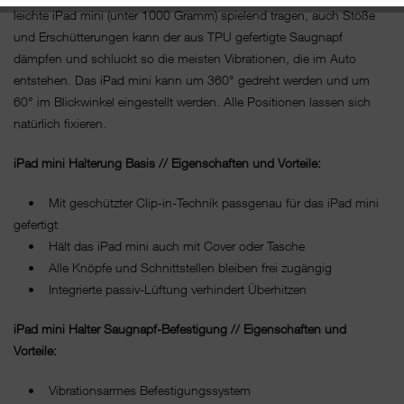
leichte iPad mini (unter 1000 Gramm) spielend tragen, auch Stöße
und Erschütterungen kann der aus TPU gefertigte Saugnapf
dämpfen und schluckt so die meisten Vibrationen, die im Auto
entstehen. Das iPad mini kann um 360° gedreht werden und um
60° im Blickwinkel eingestellt werden. Alle Positionen lassen sich
natürlich fixieren.
iPad mini Halterung Basis // Eigenschaften und Vorteile:
• Mit geschützter Clip-in-Technik passgenau für das iPad mini
gefertigt
• Hält das iPad mini auch mit Cover oder Tasche
• Alle Knöpfe und Schnittstellen bleiben frei zugängig
• Integrierte passiv-Lüftung verhindert Überhitzen
iPad mini Halter Saugnapf-Befestigung // Eigenschaften und
Vorteile:
• Vibrationsarmes Befestigungssystem